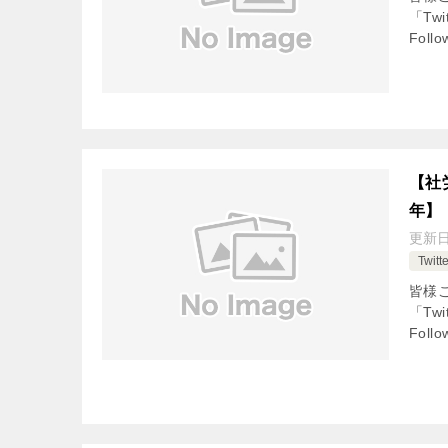
「Tw
Fol
【社
年】
更新
Twi
皆様
「Tw
Fol