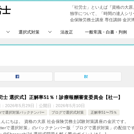
「社労士」といえば『資格の大原
労士
独学について、「時間の達人シリ
会保険労務士講座 専任講師 金沢
選択式対策
法改正
一般常識・白書・判例
労士 選択式】正解率51％！診療報酬審査委員会【社一】
日：
2026年5月29日
公開日：
2026年5月10日
tterで選択対策バックナンバー
ブログで選択式対策
正解率51〜75％
こんにちは。 資格の大原 社会保険労務士試験対策講座の金沢です。
itterで選択対策」のバックナンバー版「ブログで選択対策」の配信で