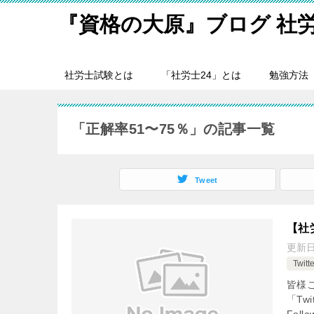
『資格の大原』ブログ 社
社労士試験とは
「社労士24」とは
勉強方法
「正解率51〜75％」の記事一覧
Tweet
【社
更新
Twi
皆様
「Tw