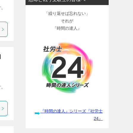
す。
「繰り返せば忘れない」
それが
『時間の達人』
】
す。
『時間の達人』シリーズ『社労士
24』