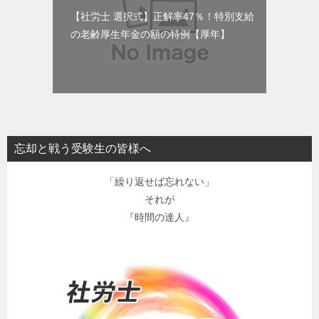
【社労士 選択式】正解率47％！特別支給
の老齢厚生年金の額の特例【厚年】
忘却と戦う受験生の皆様へ
「繰り返せば忘れない」
それが
『時間の達人』