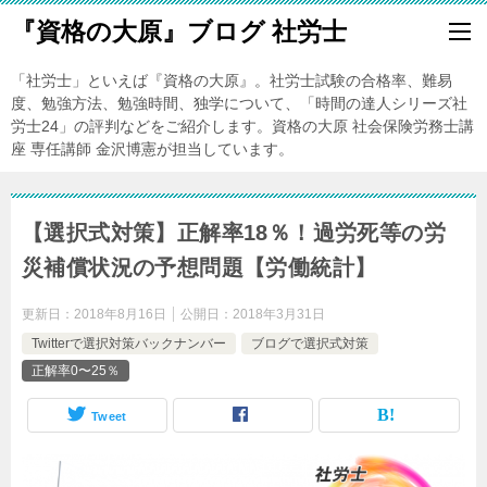
『資格の大原』ブログ 社労士
「社労士」といえば『資格の大原』。社労士試験の合格率、難易
度、勉強方法、勉強時間、独学について、「時間の達人シリーズ社
労士24」の評判などをご紹介します。資格の大原 社会保険労務士講
座 専任講師 金沢博憲が担当しています。
【選択式対策】正解率18％！過労死等の労
災補償状況の予想問題【労働統計】
更新日：
2018年8月16日
公開日：
2018年3月31日
Twitterで選択対策バックナンバー
ブログで選択式対策
正解率0〜25％
Tweet