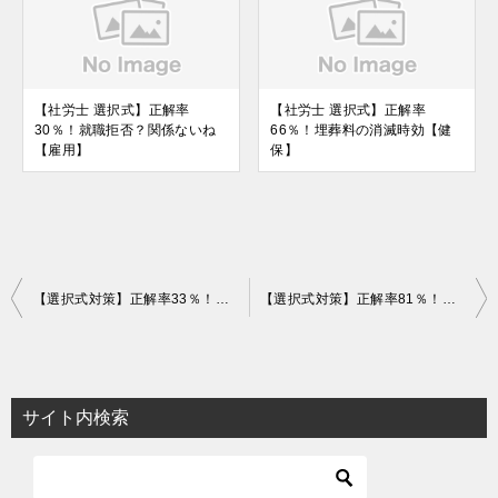
【社労士 選択式】正解率
【社労士 選択式】正解率
30％！就職拒否？関係ないね
66％！埋葬料の消滅時効【健
【雇用】
保】
投
【選択式対策】正解率33％！有期契約労働者の実際の勤続年数【労働統計】
【選択式対策】正解率81％！この金額は何の金額？【科目横断】
稿
ナ
ビ
サイト内検索
ゲ
ー