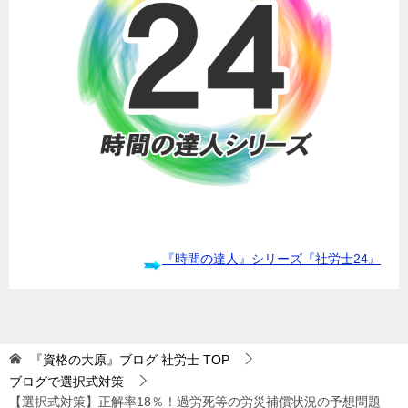
『時間の達人』シリーズ『社労士24』
『資格の大原』ブログ 社労士
TOP
ブログで選択式対策
【選択式対策】正解率18％！過労死等の労災補償状況の予想問題