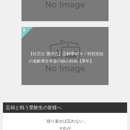
【社労士 選択式】正解率47％！特別支給
の老齢厚生年金の額の特例【厚年】
忘却と戦う受験生の皆様へ
「繰り返せば忘れない」
それが