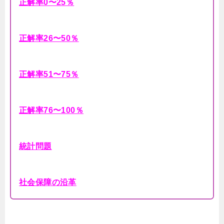
正解率0〜25％
正解率26〜50％
正解率51〜75％
正解率76〜100％
統計問題
社会保障の沿革