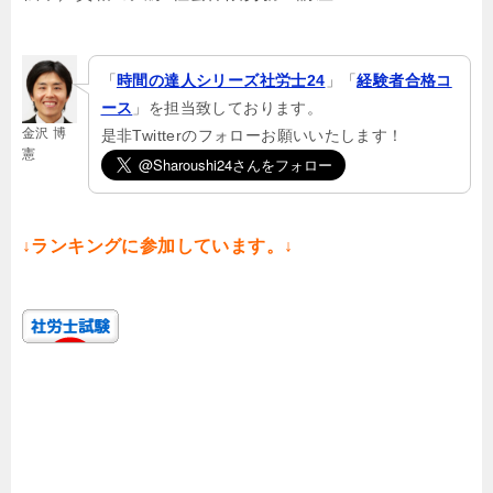
「
時間の達人シリーズ社労士24
」「
経験者合格コ
ース
」を担当致しております。
金沢 博
是非Twitterのフォローお願いいたします！
憲
↓ランキングに参加しています。↓