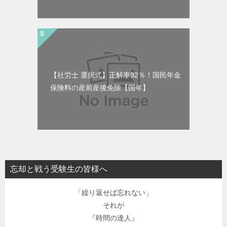
【社労士 選択式】正解率92％！国民年金
保険料の産前産後免除【国年】
忘却と戦う受験生の皆様へ
「繰り返せば忘れない」
それが
『時間の達人』