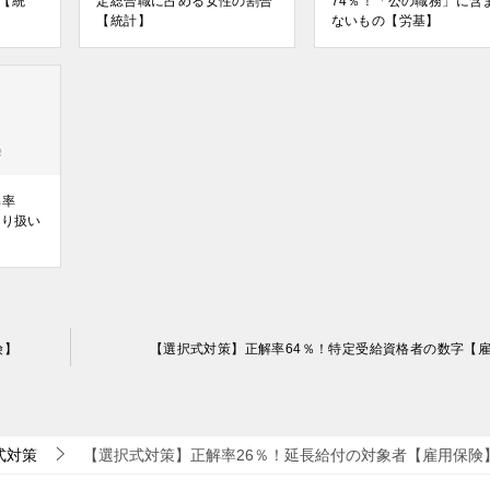
【統
定総合職に占める女性の割合
74％！「公の職務」に含
【統計】
ないもの【労基】
解率
取り扱い
険】
【選択式対策】正解率64％！特定受給資格者の数字【
式対策
【選択式対策】正解率26％！延長給付の対象者【雇用保険