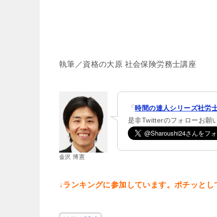
執筆／資格の大原 社会保険労務士講座
「
時間の達人シリーズ社労士
是非Twitterのフォローお
金沢 博憲
↓ランキングに参加しています。ポチッとし