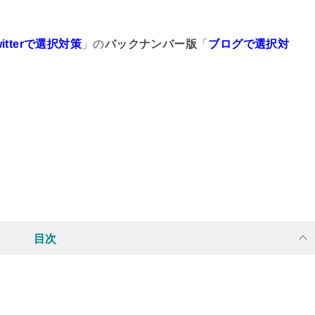
witterで選択対策
」の
バックナンバー版
「
ブログで選択対
目次