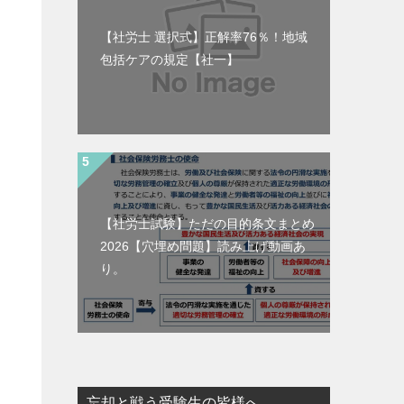
【社労士 選択式】正解率76％！地域
包括ケアの規定【社一】
【社労士試験】ただの目的条文まとめ
2026【穴埋め問題】読み上げ動画あ
り。
忘却と戦う受験生の皆様へ