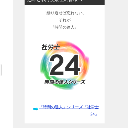
「繰り返せば忘れない」
それが
『時間の達人』
『時間の達人』シリーズ『社労士
24』