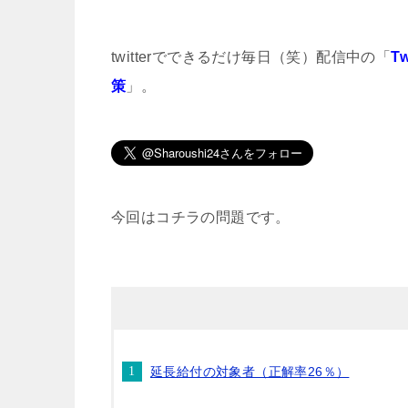
twitterでできるだけ毎日（笑）配信中の「
T
策
」。
今回はコチラの問題です。
延長給付の対象者（正解率26％）