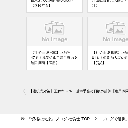
任意加入被保険者の取扱い
介護離職者の人数は？
【国民年金】
計】
【社労士 選択式】正解率
【社労士 選択式】正
47％！就業促進定着手当の支
81％！特別加入者の
給限度額【雇用】
【労災】
投
【選択式対策】正解率52％！基本手当の日額の計算【雇用保
稿
ナ
ビ
『資格の大原』ブログ 社労士
TOP
ブログで選択
ゲ