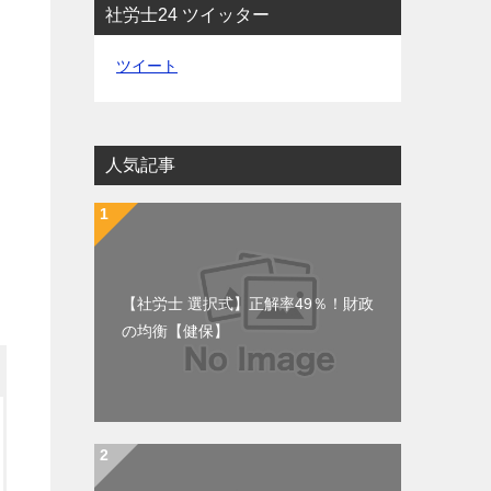
社労士24 ツイッター
ツイート
人気記事
【社労士 選択式】正解率49％！財政
の均衡【健保】