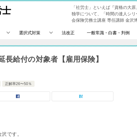
「社労士」といえば『資格の大原
労士
独学について、「時間の達人シリ
会保険労務士講座 専任講師 金沢
選択式対策
法改正
一般常識・白書・判例
！延長給付の対象者【雇用保険】
正解率26〜50％
金沢です。