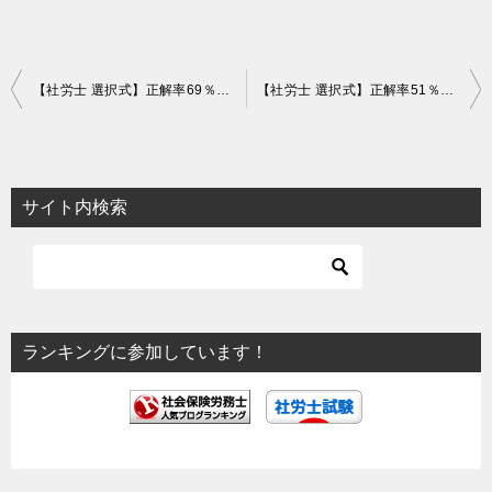
投
【社労士 選択式】正解率69％！時効の〇〇は裁判上の請求とみなす【労災】
【社労士 選択式】正解率51％！複数業務要因災害による疾病の範囲【労災】
稿
ナ
ビ
サイト内検索
ゲ
ー
シ
ョ
ランキングに参加しています！
ン