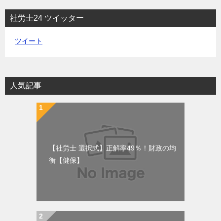
社労士24 ツイッター
ツイート
人気記事
【社労士 選択式】正解率49％！財政の均
衡【健保】