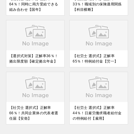
64％！同時に両方受給できる
33％！職域別の保険適用関係
組み合わせ【国年】
【科目横断】
【選択式対策】正解率36％！
【社労士 選択式】正解率
拠出限度額【確定拠出年金】
65％！特例給付金【労一】
【社労士 選択式】正解率
【社労士 選択式】正解率
66％！共同企業体の代表者選
44％！日雇労働求職者給付金
任届【安衛】
の特例給付【雇用】