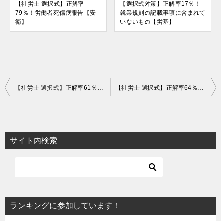
【社労士 選択式】正解率
【選択式対策】正解率17％！
79％！労働者死傷病報告【安
就業規則の記載事項に含まれて
衛】
いないもの【労基】
投
【社労士 選択式】正解率61％！職業訓練受講給付金【雇用】
【社労士 選択式】正解率64％！「１日370円&１食510円」【健保】
稿
ナ
ビ
サイト内検索
ゲ
ー
シ
ョ
ランキングに参加しています！
ン