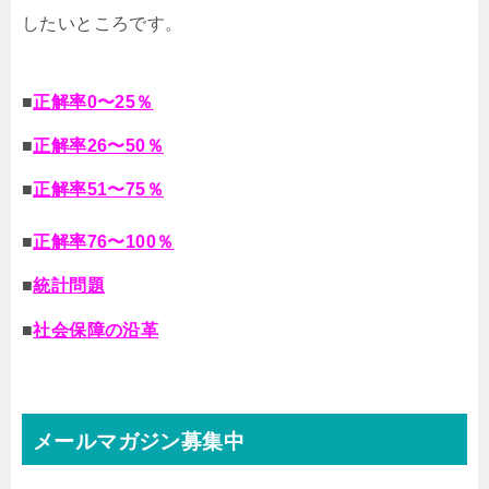
したいところです。
■
正解率0〜25％
■
正解率26〜50％
■
正解率51〜75％
■
正解率76〜100％
■
統計問題
■
社会保障の沿革
メールマガジン募集中