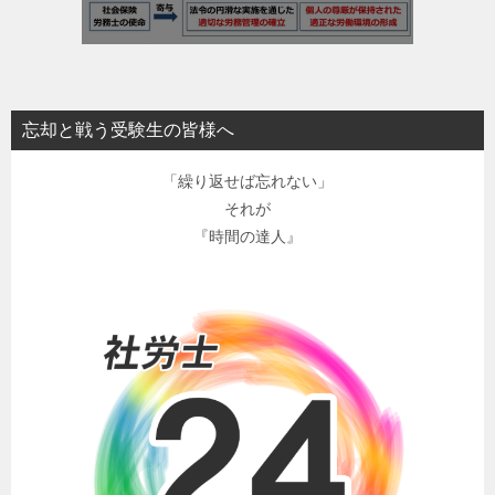
忘却と戦う受験生の皆様へ
「繰り返せば忘れない」
それが
『時間の達人』