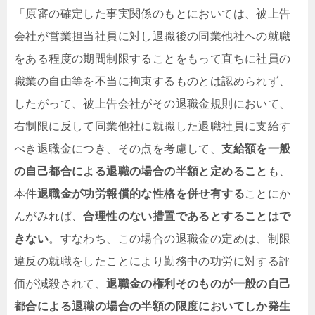
「
原審の確定した事実関係のもとにおいては、被上告
会社が営業担当社員に対し退職後の同業他社への就職
をある程度の期間制限することをもって直ちに社員の
職業の自由等を不当に拘束するものとは認められず、
したがって、被上告会社がその退職金規則において、
右制限に反して同業他社に就職した退職社員に支給す
べき退職金につき、その点を考慮して、
支給額を一般
の自己都合による退職の場合の半額と定めること
も、
本件
退職金が功労報償的な性格を併せ有する
ことにか
んがみれば、
合理性のない措置であるとすることはで
きない
。すなわち、この場合の退職金の定めは、制限
違反の就職をしたことにより勤務中の功労に対する評
価が減殺されて、
退職金の権利そのものが一般の自己
都合による退職の場合の半額の限度においてしか発生