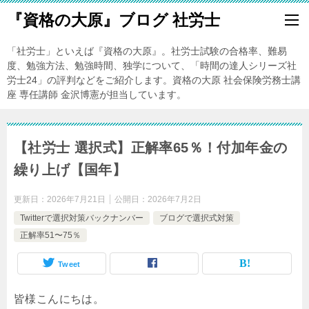
『資格の大原』ブログ 社労士
「社労士」といえば『資格の大原』。社労士試験の合格率、難易
度、勉強方法、勉強時間、独学について、「時間の達人シリーズ社
労士24」の評判などをご紹介します。資格の大原 社会保険労務士講
座 専任講師 金沢博憲が担当しています。
【社労士 選択式】正解率65％！付加年金の
繰り上げ【国年】
更新日：
2026年7月21日
公開日：
2026年7月2日
Twitterで選択対策バックナンバー
ブログで選択式対策
正解率51〜75％
Tweet
皆様こんにちは。