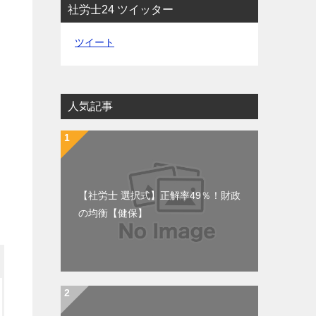
社労士24 ツイッター
ツイート
人気記事
【社労士 選択式】正解率49％！財政
の均衡【健保】