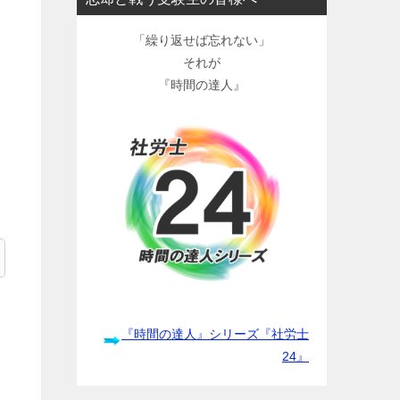
「繰り返せば忘れない」
それが
『時間の達人』
『時間の達人』シリーズ『社労士
24』