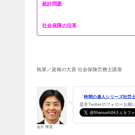
統計問題
社会保障の沿革
執筆／資格の大原 社会保険労務士講座
「
時間の達人シリーズ社労士
是非Twitterのフォローお
金沢 博憲