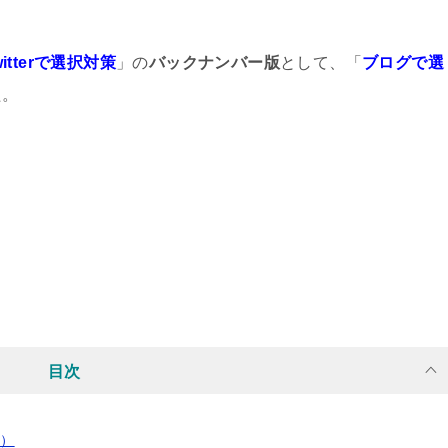
witterで選択対策
」の
バックナンバー版
として、「
ブログで選
た。
目次
％）