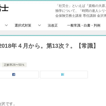
「社労士」といえば『資格の大原
労士
独学について、「時間の達人シリ
会保険労務士講座 専任講師 金沢
選択式対策
法改正
一般常識・白書・判例
2018年４月から。第13次？。【常識】
正解率26〜50％
金沢です。