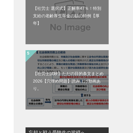
【社労士 選択式】正解率47％！特別
支給の老齢厚生年金の額の特例【厚
年】
【社労士試験】ただの目的条文まとめ
2026【穴埋め問題】読み上げ動画あ
り。
忘却と戦う受験生の皆様へ