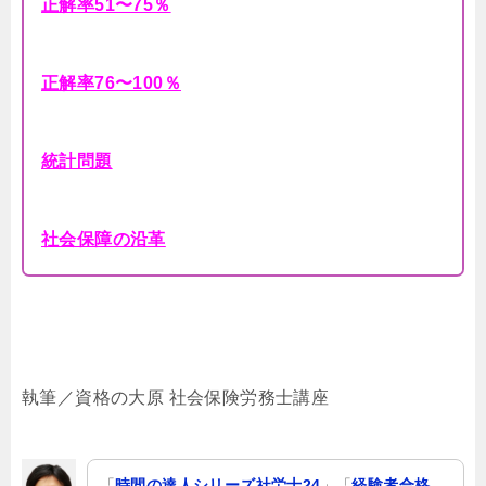
正解率51〜75％
正解率76〜100％
統計問題
社会保障の沿革
執筆／資格の大原 社会保険労務士講座
「
時間の達人シリーズ社労士24
」「
経験者合格