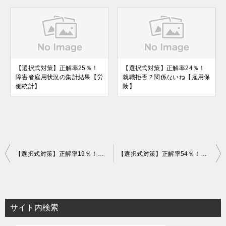
【選択式対策】正解率25％！
【選択式対策】正解率24％！
障害者雇用状況の集計結果【労
就職拒否？関係ないね【雇用保
働統計】
険】
投
【選択式対策】正解率19％！国民負担率の推移【統計】
【選択式対策】正解率54％！何の支給額？【雇用保険法】
稿
ナ
ビ
サイト内検索
ゲ