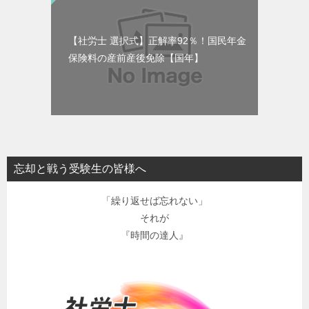
【社労士 選択式】正解率92％！国民年金
保険料の産前産後免除【国年】
忘却と戦う受験生の皆様へ
「繰り返せば忘れない」
それが
『時間の達人』