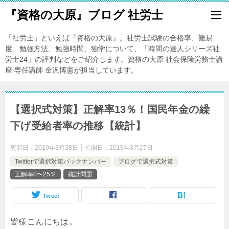
『資格の大原』ブログ 社労士
「社労士」といえば『資格の大原』。社労士試験の合格率、難易
度、勉強方法、勉強時間、独学について、「時間の達人シリーズ社
労士24」の評判などをご紹介します。資格の大原 社会保険労務士講
座 専任講師 金沢博憲が担当しています。
【選択式対策】正解率13％！国民年金の繰
下げ受給者率の推移【統計】
更新日：
2019年3月28日
公開日：
2019年3月27日
Twitterで選択対策バックナンバー
ブログで選択式対策
正解率0〜25％
統計問題
Tweet
皆様こんにちは。