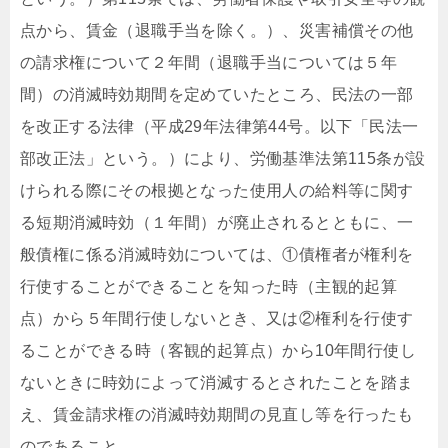
点から、賃金（退職手当を除く。）、災害補償その他
の請求権について２年間（退職手当については５年
間）の消滅時効期間を定めていたところ、民法の一部
を改正する法律（平成29年法律第44号。以下「民法一
部改正法」という。）により、労働基準法第115条が設
けられる際にその根拠となった使用人の給料等に関す
る短期消滅時効（１年間）が廃止されるとともに、一
般債権に係る消滅時効については、①債権者が権利を
行使することができることを知った時（主観的起算
点）から５年間行使しないとき、又は②権利を行使す
ることができる時（客観的起算点）から10年間行使し
ないときに時効によって消滅するとされたことを踏ま
え、賃金請求権の消滅時効期間の見直し等を行ったも
のであること。