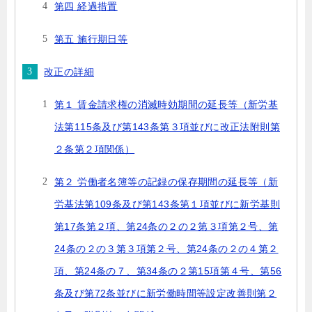
第四 経過措置
第五 施行期日等
改正の詳細
第１ 賃金請求権の消滅時効期間の延長等（新労基
法第115条及び第143条第３項並びに改正法附則第
２条第２項関係）
第２ 労働者名簿等の記録の保存期間の延長等（新
労基法第109条及び第143条第１項並びに新労基則
第17条第２項、第24条の２の２第３項第２号、第
24条の２の３第３項第２号、第24条の２の４第２
項、第24条の７、第34条の２第15項第４号、第56
条及び第72条並びに新労働時間等設定改善則第２