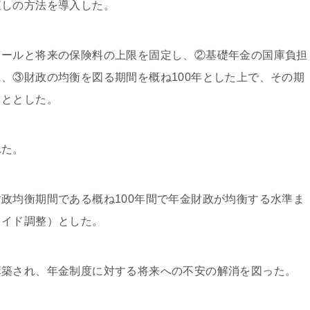
直しの方法を導入した。
ュールと将来の保険料の上限を固定し、②基礎年金の国庫負担
、③財政の均衡を図る期間を概ね100年とした上で、その期
こととした。
れた。
政均衡期間である概ね100年間で年金財政が均衡する水準ま
ライド調整）とした。
構築され、年金制度に対する将来への不安の解消を図った。