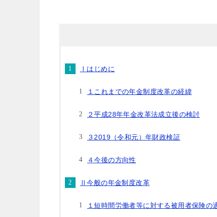
Ⅰはじめに
１これまでの年金制度改革の経緯
２平成28年年金改革法成立後の検討
３2019（令和元）年財政検証
４今後の方向性
Ⅱ今般の年金制度改革
１短時間労働者等に対する被用者保険の