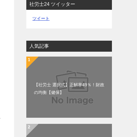
社労士24 ツイッター
ツイート
人気記事
【社労士 選択式】正解率49％！財政
の均衡【健保】
で