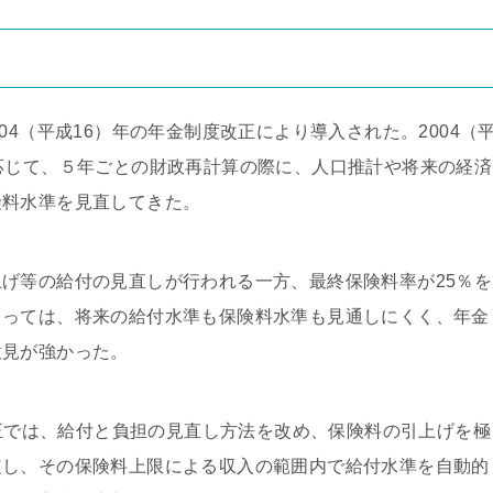
04（平成16）年の年金制度改正により導入された。2004（
応じて、５年ごとの財政再計算の際に、人口推計や将来の経済
険料水準を見直してきた。
げ等の給付の見直しが行われる一方、最終保険料率が25％を
とっては、将来の給付水準も保険料水準も見通しにくく、年金
意見が強かった。
改正では、給付と負担の見直し方法を改め、保険料の引上げを極
定し、その保険料上限による収入の範囲内で給付水準を自動的