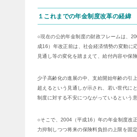
１これまでの年金制度改革の経緯
○現在の公的年金制度の財政フレームは、20
成16）年改正前は、社会経済情勢の変動に
見通し等の変化を踏まえて、給付内容や保
少子高齢化の進展の中、支給開始年齢の引上
超えるという見通しが示され、若い世代に
制度に対する不安につながっているという
○そこで、2004（平成16）年の年金制度
力抑制しつつ将来の保険料負担の上限を固