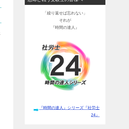
「繰り返せば忘れない」
それが
『時間の達人』
平
『時間の達人』シリーズ『社労士
24』