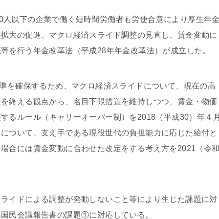
、500人以下の企業で働く短時間労働者も労使合意により厚生年
用拡大の促進、マクロ経済スライド調整の見直し、賃金変動に
等を行う年金改革法（平成28年年金改革法）が成立した。
水準を確保するため、マクロ経済スライドについて、現在の高
整を終える観点から、名目下限措置を維持しつつ、賃金・物価
するルール（キャリーオーバー制）を2018（平成30）年４
ドについて、支え手である現役世代の負担能力に応じた給付と
場合には賃金変動に合わせた改定をする考え方を2021（令
スライドによる調整が発動しないこと等により生じた課題に対
革国民会議報告書の課題①に対応している。