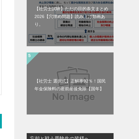
【社労士試験】ただの目的条文まとめ
2026【穴埋め問題】読み上げ動画あ
り。
【社労士 選択式】正解率92％！国民
年金保険料の産前産後免除【国年】
忘却と戦う受験生の皆様へ