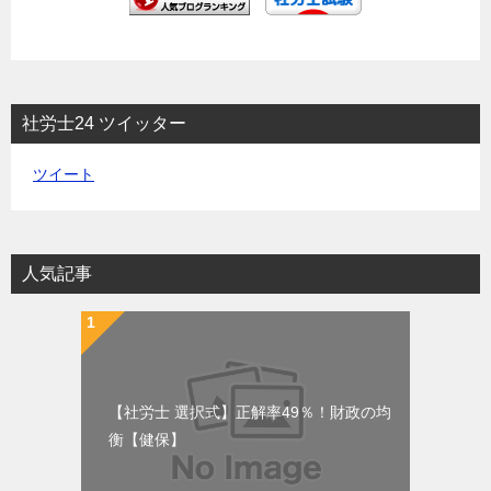
社労士24 ツイッター
ツイート
人気記事
【社労士 選択式】正解率49％！財政の均
衡【健保】