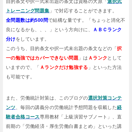
目的条文や択一式未出題の条文は資格の大原「
選択式
トレーニング問題集
」で対応することができます。
全問題数は約500問
で結構な量です。「ちょっと消化不
良になるかも、、、」という方向けに、
ＡＢＣランク
分け
をしています。
このうち、目的条文や択一式未出題の条文などの「
択
一の勉強ではカバーできない問題
」は
Ａランク
として
いますので、「
Ａランクだけ勉強する
」といった方法
も可能です。
また、労働統計対策は、このブログの
選択対策コンテ
ンツ
、毎回の講義分の労働統計予想問題を収載した
経
験者合格コース
専用教材「上級演習サブノート」、直
前期の「労働経済・厚生労働白書まとめ」といった講