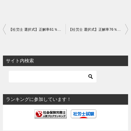
投
【社労士 選択式】正解率61％！都道府県知事の開設許可【社一】
【社労士 選択式】正解率76％！船員保険法の出産育児一時金【社一】
稿
ナ
ビ
サイト内検索
ゲ
ー
シ
ョ
ランキングに参加しています！
ン