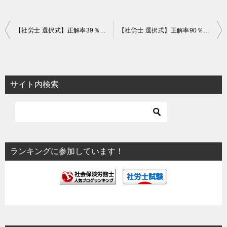
投
【社労士 選択式】正解率39％！年金生活者支援給付金の支給対象期間【社一】
【社労士 選択式】正解率90％！十和田観光電鉄事件【労基】
稿
ナ
ビ
サイト内検索
ゲ
ー
シ
ョ
ランキングに参加しています！
ン