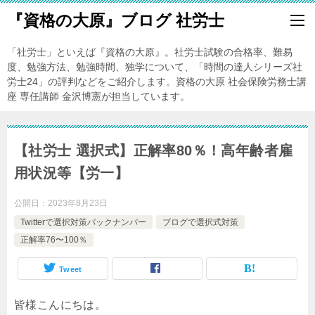
『資格の大原』ブログ 社労士
「社労士」といえば『資格の大原』。社労士試験の合格率、難易
度、勉強方法、勉強時間、独学について、「時間の達人シリーズ社
労士24」の評判などをご紹介します。資格の大原 社会保険労務士講
座 専任講師 金沢博憲が担当しています。
【社労士 選択式】正解率80％！高年齢者雇
用状況等【労一】
公開日：
2023年8月23日
Twitterで選択対策バックナンバー
ブログで選択式対策
正解率76〜100％
Tweet
皆様こんにちは。