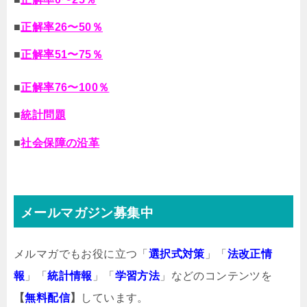
■
正解率26〜50％
■
正解率51〜75％
■
正解率76〜100％
■
統計問題
■
社会保障の沿革
メールマガジン募集中
メルマガでもお役に立つ「
選択式対策
」「
法改正情
報
」「
統計情報
」「
学習方法
」などのコンテンツを
【
無料配信
】
しています。