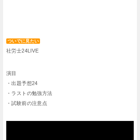
ついでに見たい
社労士24LIVE
演目
・出題予想24
・ラストの勉強方法
・試験前の注意点