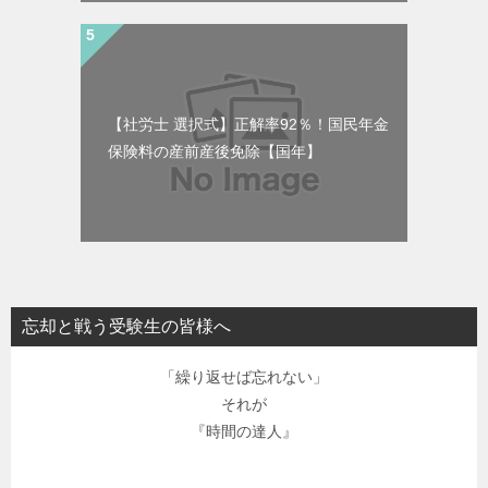
【社労士 選択式】正解率92％！国民年金
保険料の産前産後免除【国年】
忘却と戦う受験生の皆様へ
「繰り返せば忘れない」
それが
『時間の達人』