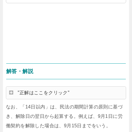
問８ 絶対取りたい！11:24 問９ とれたら神！14:20
問10 とれたら神！
解答・解説
”正解はここをクリック”
なお、「14日以内」は、民法の期間計算の原則に基づ
き、解除日の翌日から起算する。例えば、9月1日に労
働契約を解除した場合は、9月15日までをいう。