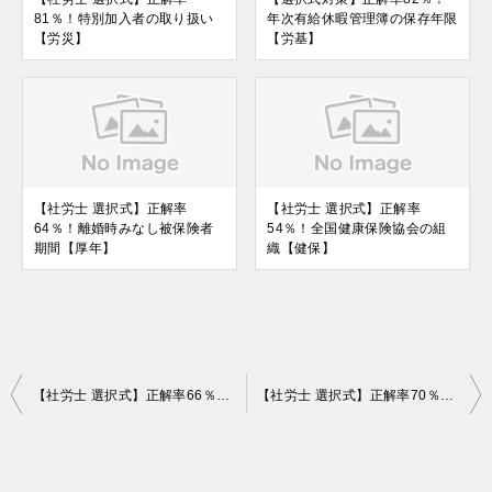
81％！特別加入者の取り扱い
年次有給休暇管理簿の保存年限
【労災】
【労基】
【社労士 選択式】正解率
【社労士 選択式】正解率
64％！離婚時みなし被保険者
54％！全国健康保険協会の組
期間【厚年】
織【健保】
投
【社労士 選択式】正解率66％！労働条件の明示【労基】
【社労士 選択式】正解率70％！賃金支払額の端数処理【労基】
稿
ナ