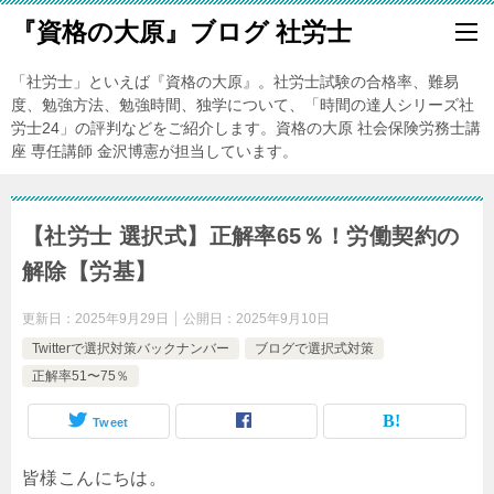
『資格の大原』ブログ 社労士
「社労士」といえば『資格の大原』。社労士試験の合格率、難易
度、勉強方法、勉強時間、独学について、「時間の達人シリーズ社
労士24」の評判などをご紹介します。資格の大原 社会保険労務士講
座 専任講師 金沢博憲が担当しています。
【社労士 選択式】正解率65％！労働契約の
解除【労基】
更新日：
2025年9月29日
公開日：
2025年9月10日
Twitterで選択対策バックナンバー
ブログで選択式対策
正解率51〜75％
Tweet
皆様こんにちは。