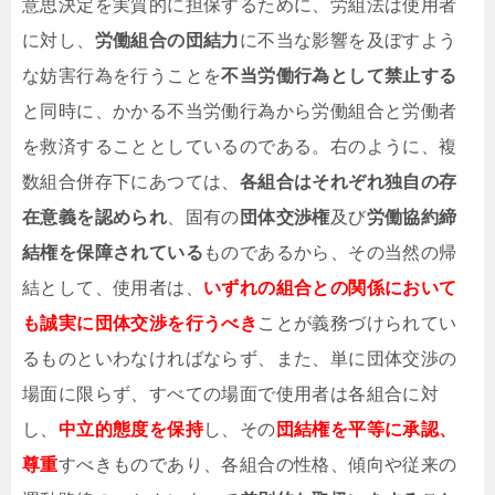
意思決定を実質的に担保するために、労組法は使用者
に対し、
労働組合の団結力
に不当な影響を及ぼすよう
な妨害行為を行うことを
不当労働行為として禁止する
と同時に、かかる不当労働行為から労働組合と労働者
を救済することとしているのである。右のように、複
数組合併存下にあつては、
各組合はそれぞれ独自の存
在意義を認められ
、固有の
団体交渉権
及び
労働協約締
結権
を保障されている
ものであるから、その当然の帰
結として、使用者は、
いずれの組合との関係において
も誠実に団体交渉を行うべき
ことが義務づけられてい
るものといわなければならず、また、単に団体交渉の
場面に限らず、すべての場面で使用者は各組合に対
し、
中立的態度
を保持
し、その
団結権を平等に承認、
尊重
すべきものであり、各組合の性格、傾向や従来の