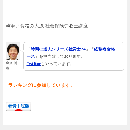
執筆／資格の大原 社会保険労務士講座
「
時間の達人シリーズ社労士24
」「
経験者合格コ
ース
」を担当致しております。
金沢 博
Twitter
もやっています。
憲
↓ランキングに参加しています。↓