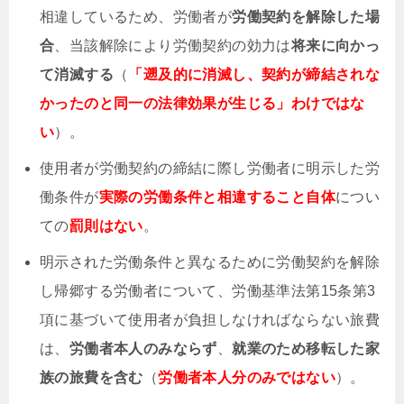
相違しているため、労働者が
労働契約を解除した場
合
、当該解除により労働契約の効力は
将来に向かっ
て消滅する
（
「遡及的に消滅し、契約が締結されな
かったのと同一の法律効果が生じる」わけではな
い
）。
使用者が労働契約の締結に際し労働者に明示した労
働条件が
実際の労働条件と相違すること自体
につい
ての
罰則はない
。
明示された労働条件と異なるために労働契約を解除
し帰郷する労働者について、労働基準法第15条第3
項に基づいて使用者が負担しなければならない旅費
は、
労働者本人のみならず
、
就業のため移転した家
族の旅費を含む
（
労働者本人分のみではない
）。