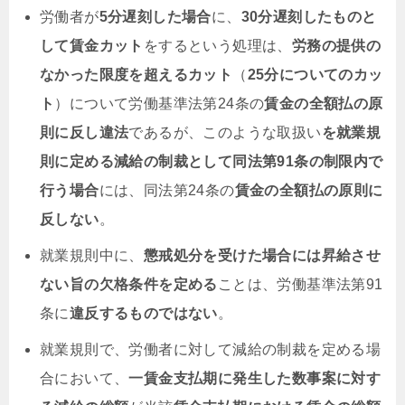
労働者が
5分遅刻した場合
に、
30分遅刻したものと
して賃金カット
をするという処理は、
労務の提供の
なかった限度を超えるカット
（
25分についてのカッ
ト
）について労働基準法第24条の
賃金の全額払の原
則に反し違法
であるが、このような取扱い
を就業規
則に定める減給の制裁として同法第91条の制限内で
行う場合
には、同法第24条の
賃金の全額払の原則に
反しない
。
就業規則中に、
懲戒処分を受けた場合には昇給させ
ない旨の欠格条件を定める
ことは、労働基準法第91
条に
違反するものではない
。
就業規則で、労働者に対して減給の制裁を定める場
合において、
一賃金支払期に発生した数事案に対す