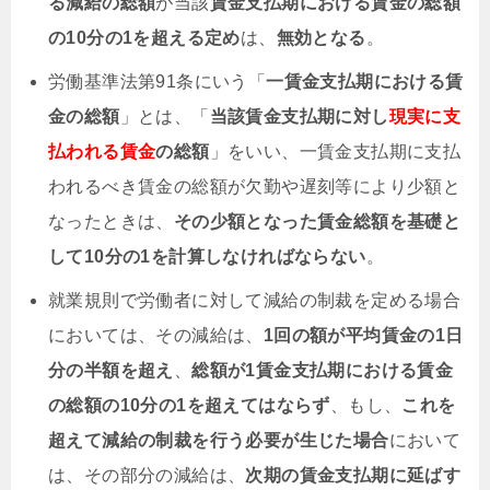
る減給の総額
が当該
賃金支払期における賃金の総額
の10分の1を超える定め
は、
無効となる
。
労働基準法第91条にいう「
一賃金支払期における賃
金の総額
」とは、「
当該賃金支払期に対し
現実に支
払われる賃金
の総額
」をいい、一賃金支払期に支払
われるべき賃金の総額が欠勤や遅刻等により少額と
なったときは、
その少額となった賃金総額を基礎と
して10分の1を計算しなければならない
。
就業規則で労働者に対して減給の制裁を定める場合
においては、その減給は、
1回の額が平均賃金の1日
分の半額を超え
、
総額が1賃金支払期における賃金
の総額の10分の1を超えてはならず
、もし、
これを
超えて減給の制裁を行う必要が生じた場合
において
は、その部分の減給は、
次期の賃金支払期に延ばす