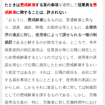
たときは
懲戒解雇
する旨の条項
を適用して
従業員を
懲
戒解雇
に附することは、許されない
。
「おもうに、
懲戒解雇
なるものは、普通解雇と異な
り、譴責、減給、降職、出勤停止等とともに、
企業秩
序の違反に対し、使用者によって課せられる一種の制
裁罰
であると解するのが相当である。ところで、本件
就業規則の前記条項は、従業員が単に公職に就任した
ため懲戒解雇するというのではなくして、使用者の承
認を得ないで公職に就任したために懲戒解雇するとい
う規定ではあるが、それは、公職の就任を、会社に対
する届出事項とするにとどまらず、使用者の承認にか
からしめ、しかもそれに違反した者に対しては制裁罰
としての懲戒解雇を課するものである。しかし、労働
基準法七条が、特に、労働者に対し労働時間中におけ