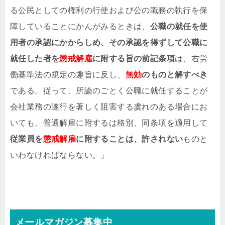
る公民としての権利の行使および公の職務の執行を保
障していることにかんがみるときは、
公職の就任を使
用者の承認にかからしめ、その承認を得ずして公職に
就任した者を
懲戒解雇
に附する旨の前記条項
は、右労
働基準法の規定の趣旨に反し、
無効
のものと解すべき
である。従って、所論のごとく公職に就任することが
会社業務の遂行を著しく阻害する虞れのある場合にお
いても、普通解雇に附するは格別、同条項を適用して
従業員を
懲戒解雇
に附することは、許されない
ものと
いわなければならない。」
メールマガジン募集中