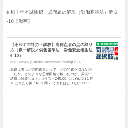
令和７年本試験択一式問題の解説（労働基準法）問６
~10【動画】
【令和７年社労士試験】高得点者の点の取り
方（択一解説／労働基準法・労働安全衛生法
6-10）
https://www.youtube.com/watch?v=IIqPA2kjFIc
高得点者はどの問題をとって、どの問題を取れなか
ったか。どのような思考回路で解いたのか。実況中
継風に解説します。#社労士240:00 はじめに0:31 問
６ とれたら神！6:13 問７ できればとりたい！8:54
問８ 絶対取りたい！11:24 問９ とれたら神！14:20
問10 とれたら神！