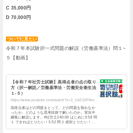
C 35,000円
D 70,000円
ついでに見たい
令和７年本試験択一式問題の解説（労働基準法）問１~
５【動画】
【令和７年社労士試験】高得点者の点の取り
方（択一解説／労働基準法・労働安全衛生法
１-５）
https://www.youtube.com/watch?v=2_Ux533Pshc
高得点者はどの問題をとって、どの問題を取れなか
ったか。どのような思考回路で解いたのか。実況中
継風に解説します。#社労士240:00 はじめに0:58 問
１ できればとりたい！3:52 問２ 絶対とりたい！
7:41 問３ できればとりたい！11:31 問４ 絶対とり
たい！14:44 問５ できればとりたい！