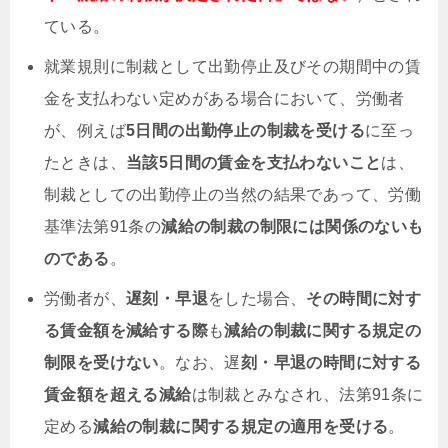
ている。
就業規則に制裁として出勤停止及びその期間中の賃
金を支払わない定めがある場合において、労働者
が、例えば
5日間の出勤停止の制裁を受ける
に至っ
たときは、
当該5日間の賃金を支払わないこと
は、
制裁としての出勤停止の当然の結果であって、労働
基準法第91条の
減給の制裁の制限には関係のないも
のである
。
労働者が、
遅刻・早退
をした場合、
その時間に対す
る賃金額を減給する際
も
減給の制裁に関する規定の
制限を受けない
。なお、遅
刻・早退の時間に対する
賃金額を
超える
減給
は制裁とみなされ、法第91条に
定める
減給の制裁に関する規定の適用を受ける
。