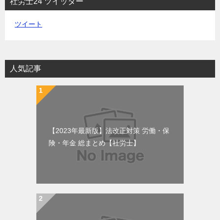
社労士24 ツイッター
ツイート
人気記事
【2023年最新版】法改正対策 労働・保
険・年金 総まとめ【社労士】