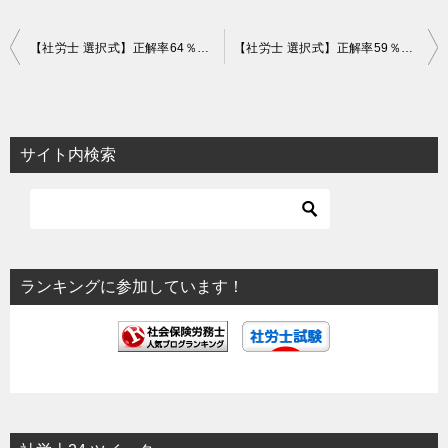
投
【社労士 選択式】正解率64％！児童労働の禁止の例外【労基】
【社労士 選択式】正解率59％！11月10日に「11月30日付けで解雇する」【労基】
稿
ナ
ビ
サイト内検索
ゲ
ー
シ
ョ
ランキングに参加しています！
ン