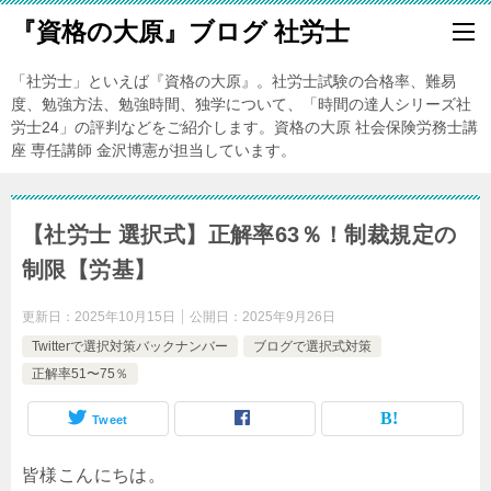
『資格の大原』ブログ 社労士
「社労士」といえば『資格の大原』。社労士試験の合格率、難易
度、勉強方法、勉強時間、独学について、「時間の達人シリーズ社
労士24」の評判などをご紹介します。資格の大原 社会保険労務士講
座 専任講師 金沢博憲が担当しています。
【社労士 選択式】正解率63％！制裁規定の
制限【労基】
更新日：
2025年10月15日
公開日：
2025年9月26日
Twitterで選択対策バックナンバー
ブログで選択式対策
正解率51〜75％
Tweet
皆様こんにちは。