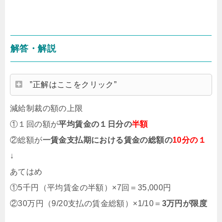
解答・解説
”正解はここをクリック”
減給制裁の額の上限
①１
回の額が
平均賃金の１日分の
半額
②総額が
一賃金支払期における賃金の総額の
10分の１
↓
あてはめ
①5千円（平均賃金の半額）×7回＝35,000円
②30万円（9/20支払の賃金総額）×1/10＝
3万円が限度