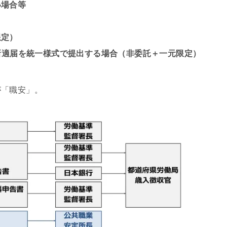
い場合等
限定）
＋新適届を統一様式で提出する場合（非委託＋一元限定）
が「職安」。