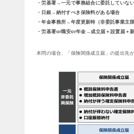
・労基署→一元で事務組合に委託していな
・日銀→納付すべき保険料がある
場合
・年金事務所→年度更新時（非委託事業主
・労基署or職安or年金→成立届＋設置届
本問の場合、「保険関係成立届」の提出先