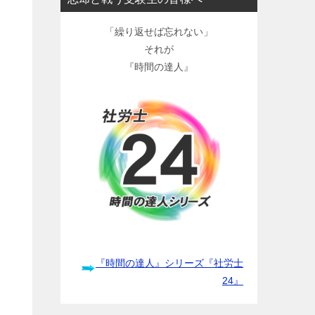
「繰り返せば忘れない」
それが
『時間の達人』
『時間の達人』シリーズ『社労士
24』