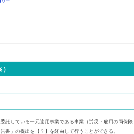
ゴリー
％）
理委託している一元適用事業である事業（労災・雇用の両保険
申告書」の提出を【？】を経由して行うことができる。