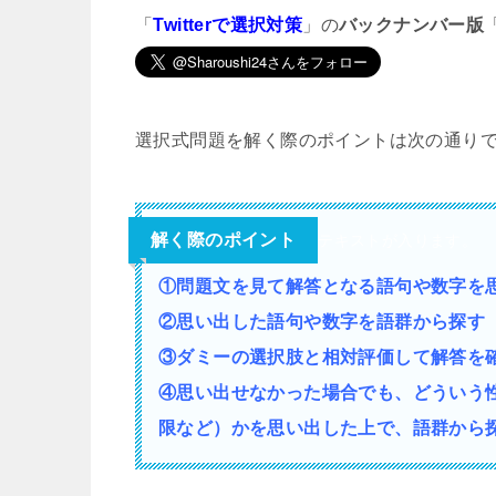
「
Twitterで選択対策
」の
バックナンバー版
選択式問題を解く際のポイントは次の通り
解く際のポイント
テキストが入ります。
①問題文を見て解答となる語句や数字を
②思い出した語句や数字を語群から探す
③ダミーの選択肢と相対評価して解答を
④思い出せなかった場合でも、どういう
限など）かを思い出した上で、語群から