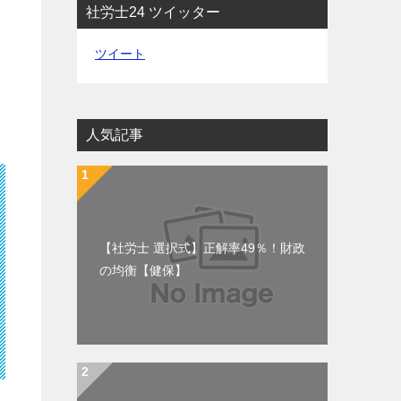
社労士24 ツイッター
ツイート
人気記事
【社労士 選択式】正解率49％！財政
の均衡【健保】