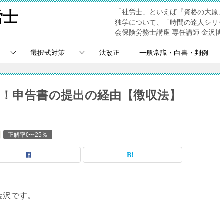
「社労士」といえば『資格の大原
労士
独学について、「時間の達人シリ
会保険労務士講座 専任講師 金沢
選択式対策
法改正
一般常識・白書・判例
％！申告書の提出の経由【徴収法】
正解率0〜25％
金沢です。