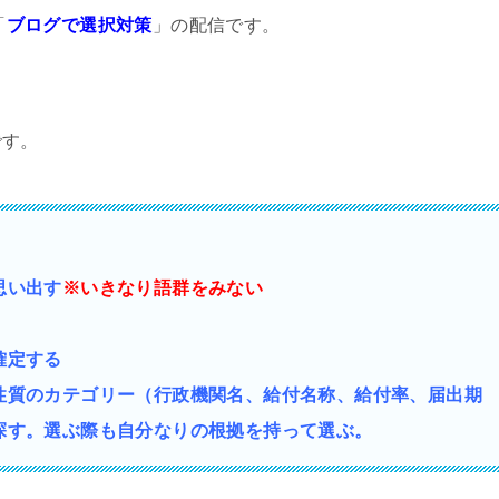
「
ブログで選択対策
」の配信です。
です。
思い出す
※いきなり語群をみない
確定する
性質の
カテゴリー（行政機関名、給付名称、給付率、届出期
探す。選ぶ際も自分なりの根拠を持って選ぶ。