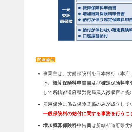
関連論点
事業主は、労働保険料を日本銀行（本店
き、
概算保険料申告書
及び
確定保険料申
して所轄都道府県労働局歳入徴収官に提
雇用保険に係る保険関係のみが成立して
一般保険料の納付に関する事務を行うこ
増加概算保険料申告書
は所轄都道府県労