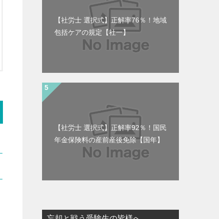
【社労士 選択式】正解率76％！地域
包括ケアの規定【社一】
【社労士 選択式】正解率92％！国民
年金保険料の産前産後免除【国年】
忘却と戦う受験生の皆様へ