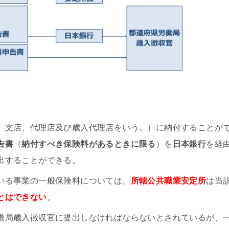
、支店、代理店及び歳入代理店をいう。）に納付することが
告書
（
納付すべき保険料があるときに限る
）を
日本銀行
を経
出することができる。
いる事業の一般保険料については、
所轄公共職業安定所
は当
とはできない
。
働局歳入徴収官に提出しなければならないとされているが、