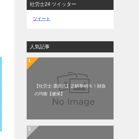
社労士24 ツイッター
ツイート
人気記事
【社労士 選択式】正解率49％！財政
の均衡【健保】