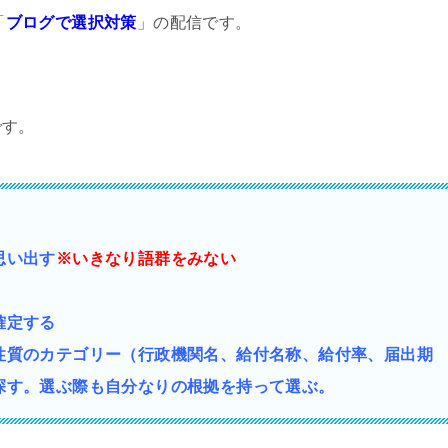
「
ブログで選択対策
」の配信です。
です。
思い出す
※いきなり語群をみない
確定する
性質の
カテゴリー（行政機関名、給付名称、給付率、届出期
探す。選ぶ際も自分なりの根拠を持って選ぶ。