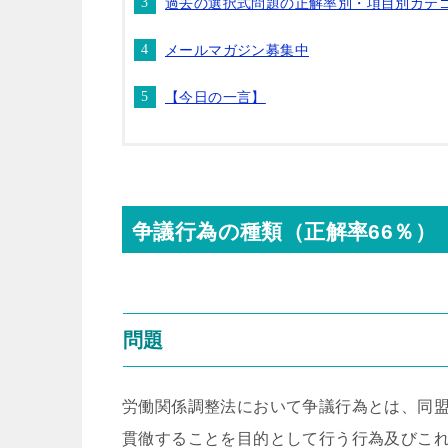
過去の選択式問題の正解率別・項目別カテ
メールマガジン募集中
【今日の一言】
争議行為の種類（正解率66％）
問題
労働関係調整法において争議行為とは、同
貫徹することを目的として行う行為及びこ