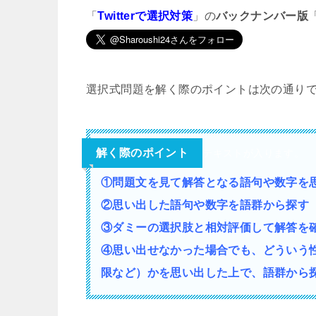
「
Twitterで選択対策
」の
バックナンバー版
選択式問題を解く際のポイントは次の通り
解く際のポイント
テキストが入ります。
①問題文を見て解答となる語句や数字を
②思い出した語句や数字を語群から探す
③ダミーの選択肢と相対評価して解答を
④思い出せなかった場合でも、どういう
限など）かを思い出した上で、語群から