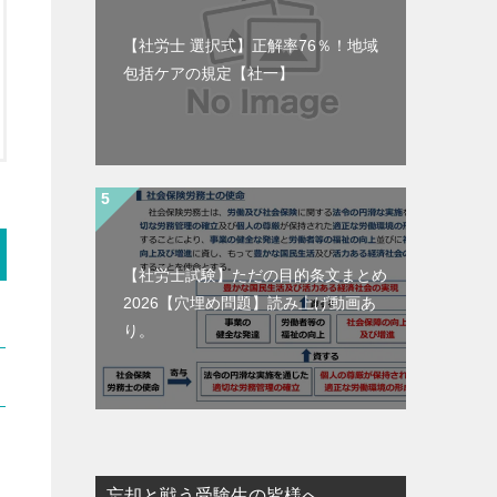
【社労士 選択式】正解率76％！地域
包括ケアの規定【社一】
【社労士試験】ただの目的条文まとめ
2026【穴埋め問題】読み上げ動画あ
り。
忘却と戦う受験生の皆様へ