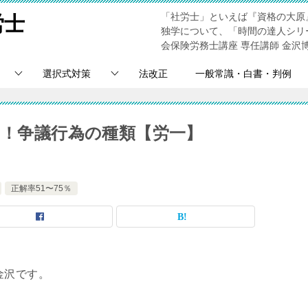
「社労士」といえば『資格の大原
労士
独学について、「時間の達人シリ
会保険労務士講座 専任講師 金沢
選択式対策
法改正
一般常識・白書・判例
％！争議行為の種類【労一】
正解率51〜75％
金沢です。