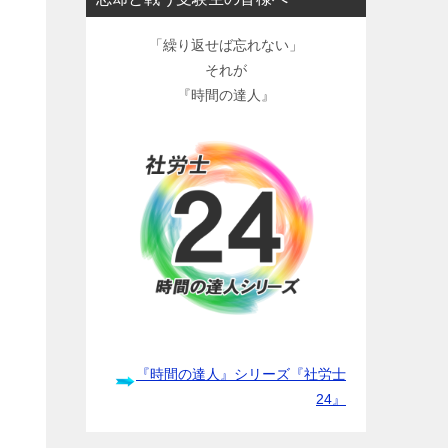
「繰り返せば忘れない」
それが
『時間の達人』
『時間の達人』シリーズ『社労士
24』