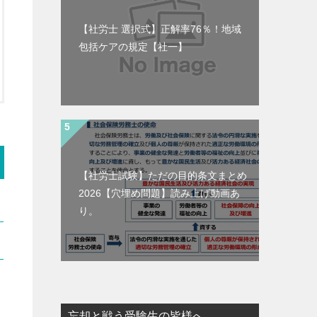
【社労士 選択式】正解率76％！地域
包括ケアの規定【社一】
【社労士試験】ただの目的条文まとめ
2026【穴埋め問題】読み上げ動画あ
り。
忘却と戦う受験生の皆様へ