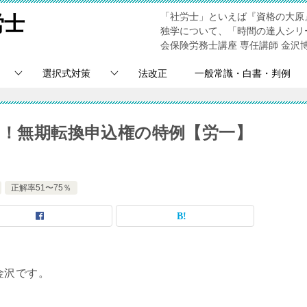
「社労士」といえば『資格の大原
労士
独学について、「時間の達人シリ
会保険労務士講座 専任講師 金沢
選択式対策
法改正
一般常識・白書・判例
％！無期転換申込権の特例【労一】
正解率51〜75％
金沢です。