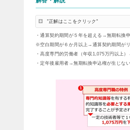
解答・解説
”正解はここをクリック”
・通算契約期間が５年を超える→無期転換
※空白期間が６か月以上→通算契約期間が
・高度専門的労働者（年収1,075万円以上
・定年後雇用者→無期転換申込権が生じな