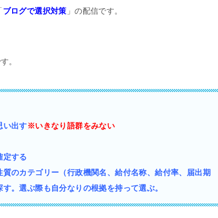
「
ブログで選択対策
」の配信です。
です。
思い出す
※いきなり語群をみない
確定する
性質の
カテゴリー（行政機関名、給付名称、給付率、届出期
探す。選ぶ際も自分なりの根拠を持って選ぶ。