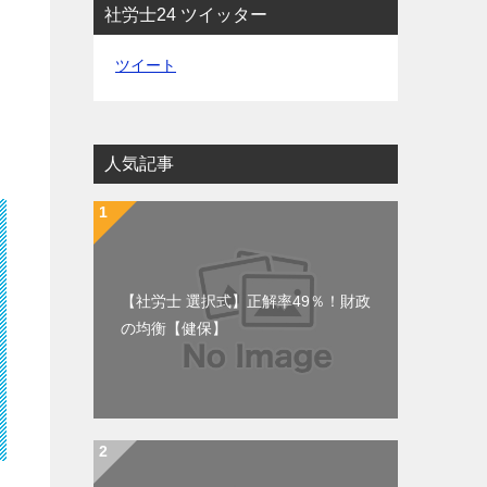
社労士24 ツイッター
ツイート
人気記事
【社労士 選択式】正解率49％！財政
の均衡【健保】