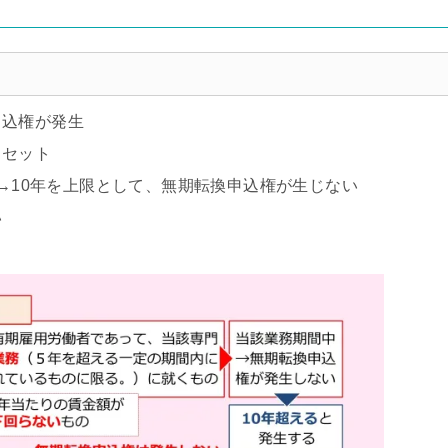
申込権が発生
リセット
）→10年を上限として、無期転換申込権が生じない
い