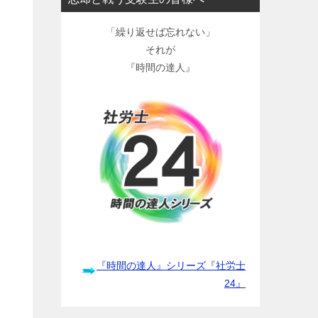
「繰り返せば忘れない」
それが
『時間の達人』
『時間の達人』シリーズ『社労士
24』