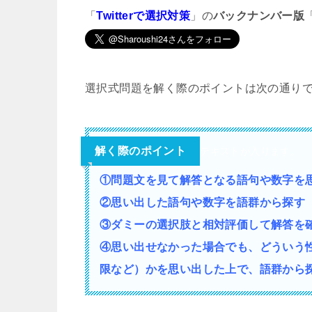
「
Twitterで選択対策
」の
バックナンバー版
選択式問題を解く際のポイントは次の通り
解く際のポイント
テキストが入ります。
①問題文を見て解答となる語句や数字を
②思い出した語句や数字を語群から探す
③ダミーの選択肢と相対評価して解答を
④思い出せなかった場合でも、どういう
限など）かを思い出した上で、語群から