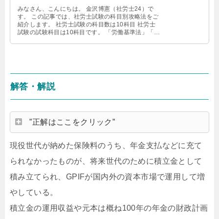
みなさん、こんにちは。 金沢博憲（社労士24）で
す。 この記事では、社労士試験の科目別攻略法をご
紹介します。 社労士試験の科目数は10科目 社労士
試験の試験科目は10科目です。 「労働基準法」「労
働安全衛生法」「労働者災 …
解答・解説
”正解はここをクリック”
現役世代が納めた保険料のうち、年金支払などに充て
られなかったものが、将来世代のために積立金として
積み立てられ、GPIFが国内外の資本市場で運用して増
やしている。
積立金の運用収益や元本は概ね100年の年金の財政計画