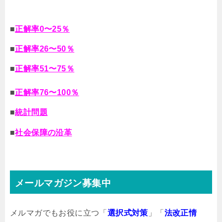
■
正解率0〜25％
■
正解率26〜50％
■
正解率51〜75％
■
正解率76〜100％
■
統計問題
■
社会保障の沿革
メールマガジン募集中
メルマガでもお役に立つ「
選択式対策
」「
法改正情