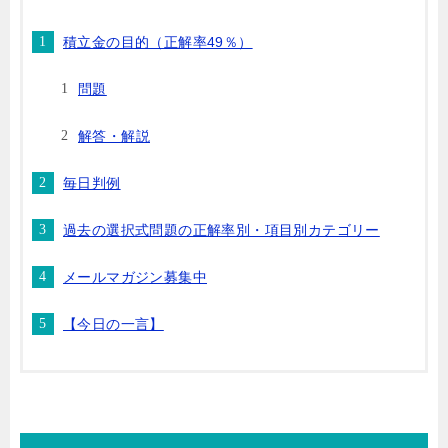
積立金の目的（正解率49％）
問題
解答・解説
毎日判例
過去の選択式問題の正解率別・項目別カテゴリー
メールマガジン募集中
【今日の一言】