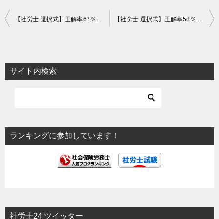
投
【社労士 選択式】正解率67％！健康保険事業の収支の見通し【健保】
【社労士 選択式】正解率58％！65歳以後の在職老齢年金の事例【厚年】
稿
ナ
ビ
サイト内検索
ゲ
ー
シ
ョ
ランキングに参加しています！
ン
社労士24 ツイッター