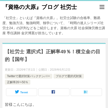
『資格の大原』ブログ 社労士
「社労士」といえば『資格の大原』。社労士試験の合格率、難易
度、勉強方法、勉強時間、独学について、「時間の達人シリーズ社
労士24」の評判などをご紹介します。資格の大原 社会保険労務士講
座 専任講師 金沢博憲が担当しています。
【社労士 選択式】正解率49％！積立金の目
的【国年】
更新日：
2026年7月1日
公開日：
2026年6月12日
Twitterで選択対策バックナンバー
ブログで選択式対策
正解率26〜50％
Tweet
皆様こんにちは。