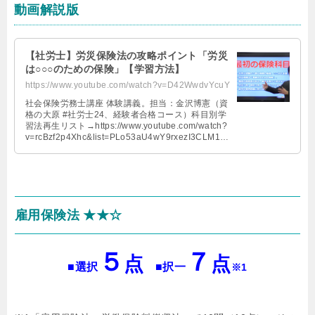
動画解説版
【社労士】労災保険法の攻略ポイント「労災
は○○○のための保険」【学習方法】
https://www.youtube.com/watch?v=D42WwdvYcuY
社会保険労務士講座 体験講義。担当：金沢博憲（資
格の大原 #社労士24、経験者合格コース）科目別学
習法再生リスト→https://www.youtube.com/watch?
v=rcBzf2p4Xhc&list=PLo53aU4wY9rxezI3CLM1jI
C_xjoXEdOaX&index=1
雇用保険法 ★★☆
５
７
点
点
■選択
■択一
※1