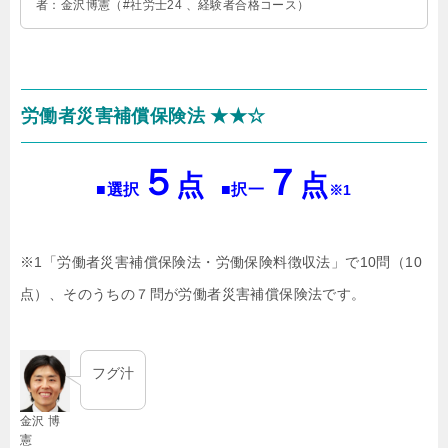
者：金沢博憲（#社労士24 、経験者合格コース）
労働者災害補償保険法 ★★☆
５
７
点
点
■選択
■択一
※1
※1「労働者災害補償保険法・労働保険料徴収法」で10問（10
点）、そのうちの７問が労働者災害補償保険法です。
フグ汁
金沢 博
憲