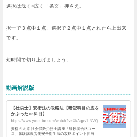
選択は浅く×広く「条文」押さえ。
択一で３点中１点、選択で２点中１点とれたら上出来
です。
短時間で切り上げましょう。
動画解説版
【社労士】安衛法の攻略法【暗記科目の皮を
かぶった○○科目】
https://www.youtube.com/watch?v=XkAqpv1iNVQ
資格の大原 社会保険労務士講座「経験者合格コー
ス」体験講義労働安全衛生法の攻略ポイント担当