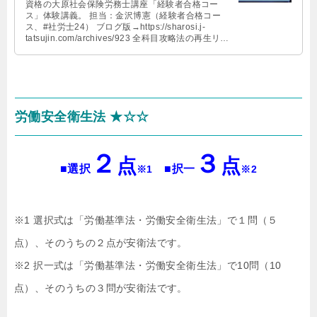
資格の大原社会保険労務士講座「経験者合格コー
ス」体験講義。 担当：金沢博憲（経験者合格コー
ス、#社労士24） ブログ版→https://sharosi.j-
tatsujin.com/archives/923 全科目攻略法の再生リス
ト→https://www.youtube.com/watch?
v=a_G62X7ExAE&list=PLo53aU4wY9rxezI3CLM1
jIC_xjoXEdOaX 公式サイト→https://www.o-
hara.jp/course/sharoshi/course_detail?id=1348
【INDEX】 0:00~「浅く×広く×高く」 6:02~「虫の
目と鳥の目」 8:17~「科目別コスパランキング」
労働安全衛生法 ★☆☆
12:42~「知識のドーナツ化」 14:51~「原理からの
応用」 19:26~「労働基準法の選択対策」
24:50~「労働基準法は”時間泥棒”」
２
３
点
点
■選択
■択一
※1
※2
※1 選択式は「労働基準法・労働安全衛生法」で１問（５
点）、そのうちの２点が安衛法です。
※2 択一式は「労働基準法・労働安全衛生法」で10問（10
点）、そのうちの３問が安衛法です。