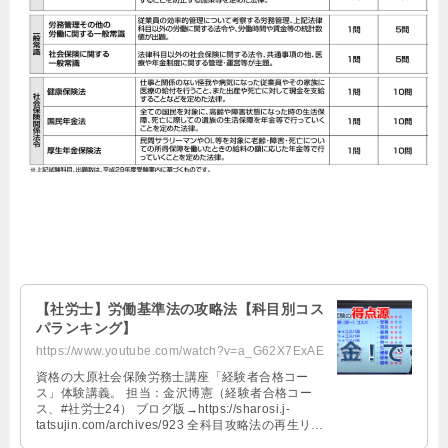
【社労士】労働基準法の攻略法【科目別コス
パランキング】
https://www.youtube.com/watch?v=a_G62X7ExAE
資格の大原社会保険労務士講座「経験者合格コー
ス」体験講義。 担当：金沢博憲（経験者合格コー
ス、#社労士24） ブログ版→https://sharosi.j-
tatsujin.com/archives/923 全科目攻略法の再生リス
ト→https://www.youtube.com/watch?