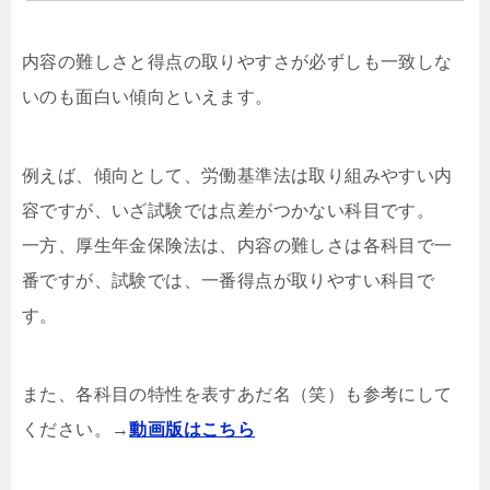
v=a_G62X7ExAE&list=PLo53aU4wY9rxezI3CLM1
jIC_xjoXEdOaX 公式サイト→https://www.o-
hara.jp/course/sharoshi/course_detail?id=1348
内容の難しさと得点の取りやすさが必ずしも一致しな
【INDEX】 0:00~「浅く×広く×高く」 6:02~「虫の
目と鳥の目」 8:17~「科目別コスパランキング」
いのも面白い傾向といえます。
12:42~「知識のドーナツ化」 14:51~「原理からの
応用」 19:26~「労働基準法の選択対策」
24:50~「労働基準法は”時間泥棒”」
例えば、傾向として、労働基準法は取り組みやすい内
容ですが、いざ試験では点差がつかない科目です。
一方、厚生年金保険法は、内容の難しさは各科目で一
番ですが、試験では、一番得点が取りやすい科目で
す。
また、各科目の特性を表すあだ名（笑）も参考にして
ください。→
動画版はこちら