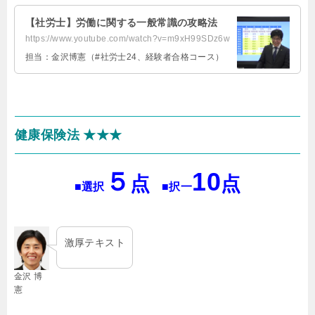
【社労士】労働に関する一般常識の攻略法
https://www.youtube.com/watch?v=m9xH99SDz6w
担当：金沢博憲（#社労士24、経験者合格コース）
健康保険法 ★★★
５
10
点
点
■選択
■択一
激厚テキスト
金沢 博
憲