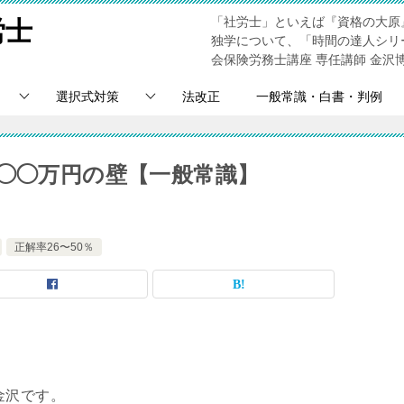
「社労士」といえば『資格の大原
労士
独学について、「時間の達人シリ
会保険労務士講座 専任講師 金沢
選択式対策
法改正
一般常識・白書・判例
！◯◯万円の壁【一般常識】
正解率26〜50％
金沢です。