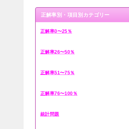
正解率別・項目別カテゴリー
正解率0〜25％
正解率26〜50％
正解率51〜75％
正解率76〜100％
統計問題