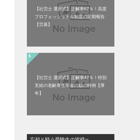
【社労士 選択式】正解率67％！高度
プロフェッショナル制度の定期報告
【労基】
【社労士 選択式】正解率47％！特別
支給の老齢厚生年金の額の特例【厚
年】
忘却と戦う受験生の皆様へ