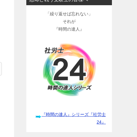
「繰り返せば忘れない」
それが
『時間の達人』
『時間の達人』シリーズ『社労士
24』