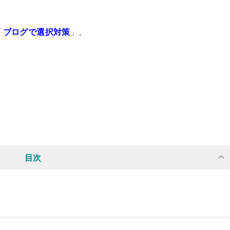
「
ブログで選択対策
」。
目次