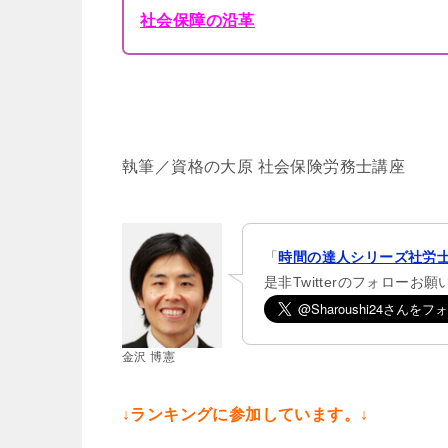
社会保障の沿革
執筆／資格の大原 社会保険労務士講座
「
時間の達人シリーズ社労士
是非Twitterのフォローお
金沢 博憲
↓ランキングに参加しています。↓