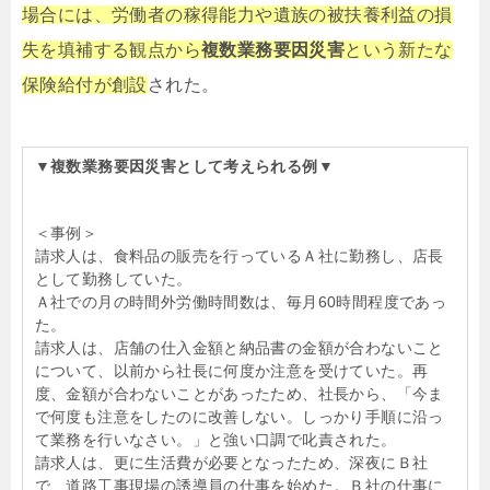
場合には、労働者の稼得能力や遺族の被扶養利益の損
失を填補する観点から
複数業務要因災害
という新たな
保険給付が創設
された。
▼複数業務要因災害として考えられる例▼
＜事例＞
請求人は、食料品の販売を行っているＡ社に勤務し、店長
として勤務していた。
Ａ社での月の時間外労働時間数は、毎月60時間程度であっ
た。
請求人は、店舗の仕入金額と納品書の金額が合わないこと
について、以前から社長に何度か注意を受けていた。再
度、金額が合わないことがあったため、社長から、「今ま
で何度も注意をしたのに改善しない。しっかり手順に沿っ
て業務を行いなさい。」と強い口調で叱責された。
請求人は、更に生活費が必要となったため、深夜にＢ社
で、道路工事現場の誘導員の仕事を始めた。Ｂ社の仕事に