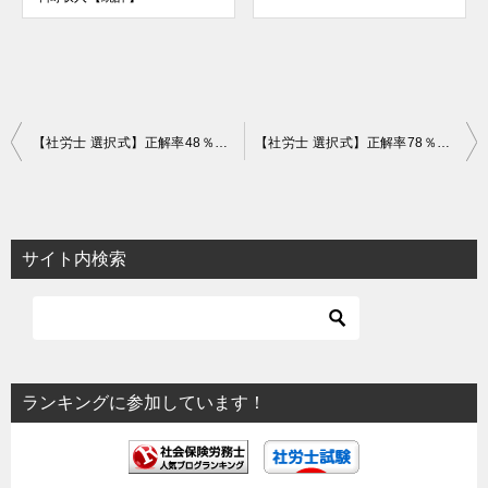
投
【社労士 選択式】正解率48％！令和３年度の年金額【年金】
【社労士 選択式】正解率78％！「休日」の取扱い【科目横断】
稿
ナ
ビ
サイト内検索
ゲ
ー
シ
ョ
ランキングに参加しています！
ン