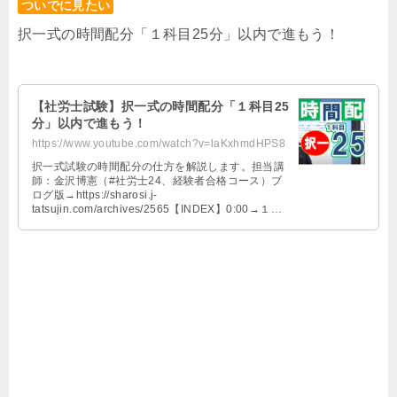
ついでに見たい
択一式の時間配分「１科目25分」以内で進もう！
【社労士試験】択一式の時間配分「１科目25
分」以内で進もう！
https://www.youtube.com/watch?v=laKxhmdHPS8
択一式試験の時間配分の仕方を解説します。担当講
師：金沢博憲（#社労士24、経験者合格コース）ブ
ログ版→https://sharosi.j-
tatsujin.com/archives/2565【INDEX】0:00→１科
目30分は時間かけすぎ1:05→焦りが目を滑らせる
2:31→１問目で２分台のリズムをつくる3:3...