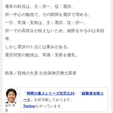
通常の科目は、主：択一、従：選択。
択一中心の勉強で、その隙間を選択で埋める。
一方、常識・安衛は、主：選択、従：択一。
択一での高得点が狙えないため、細部をやるのは非効
率。
しかし選択の１点には重みがある。
選択対策の勉強は、常識・安衛を優先。
執筆／資格の大原 社会保険労務士講座
「
時間の達人シリーズ社労士24
」「
経験者合格コ
ース
」を担当致しております。
金沢 博
Twitter
もやっています。
憲