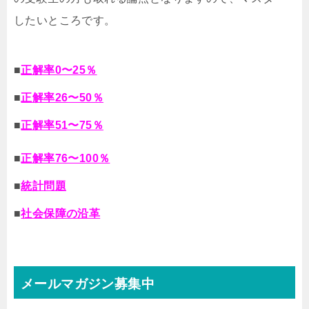
したいところです。
■
正解率0〜25％
■
正解率26〜50％
■
正解率51〜75％
■
正解率76〜100％
■
統計問題
■
社会保障の沿革
メールマガジン募集中