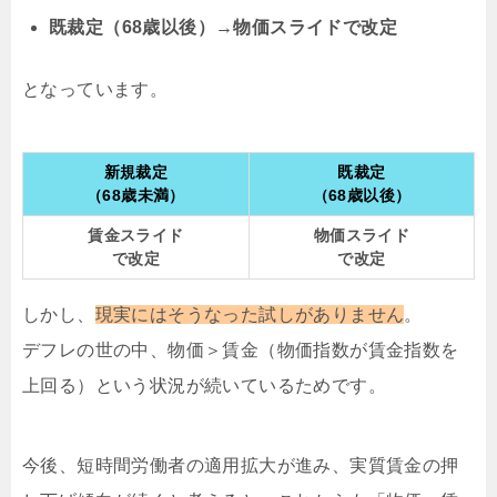
既裁定（68歳以後）→物価スライドで改定
となっています。
新規裁定
既裁定
（68歳未満）
（68歳以後）
賃金スライド
物価スライド
で改定
で改定
しかし、
現実にはそうなった試しがありません
。
デフレの世の中、物価＞賃金（物価指数が賃金指数を
上回る）という状況が続いているためです。
今後、短時間労働者の適用拡大が進み、実質賃金の押