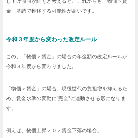
し下げ傾向が続くと考えると、これからも「物価＞賃
金」基調で推移する可能性が高いです。
令和３年度から変わった改定ルール
この、「物価＞賃金」の場合の年金額の改定ルールが
令和３年度から変わりました。
「物価＞賃金」の場合、現役世代の負担増を抑えるた
め、賃金水準の変動に”完全”に連動させる形になりま
す。
例えば、物価上昇＞０＞賃金下落の場合。