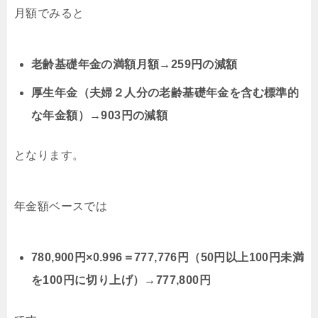
月額でみると
老齢基礎年金の満額月額→259円の減額
厚生年金（夫婦２人分の老齢基礎年金を含む標準的
な年金額）→903円の減額
となります。
年金額ベースでは
780,900円×0.996＝777,776円（50円以上100円未満
を100円に切り上げ）→777,800円