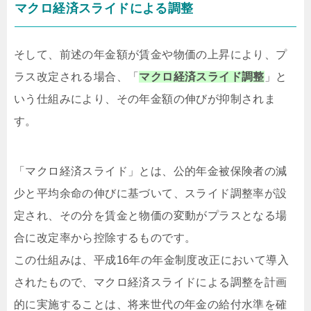
マクロ経済スライドによる調整
そして、前述の年金額が賃金や物価の上昇により、プ
ラス改定される場合、「
マクロ経済スライド調整
」と
いう仕組みにより、その年金額の伸びが抑制されま
す。
「マクロ経済スライド」とは、公的年金被保険者の減
少と平均余命の伸びに基づいて、スライド調整率が設
定され、その分を賃金と物価の変動がプラスとなる場
合に改定率から控除するものです。
この仕組みは、平成16年の年金制度改正において導入
されたもので、マクロ経済スライドによる調整を計画
的に実施することは、将来世代の年金の給付水準を確