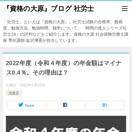
『資格の大原』ブログ 社労士
「社労士」といえば『資格の大原』。社労士試験の合格率、難易
度、勉強方法、勉強時間、独学について、「時間の達人シリーズ社
労士24」の評判などをご紹介します。資格の大原 社会保険労務士講
座 専任講師 金沢博憲が担当しています。
2022年度（令和４年度）の年金額はマイナ
ス0.4％。その理由は？
公開日：
2022年1月22日
法改正
Tweet