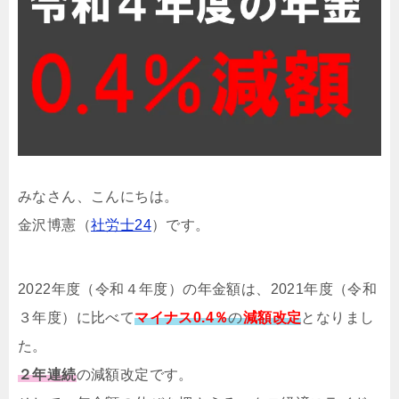
みなさん、こんにちは。
金沢博憲（
社労士24
）です。
2022年度（令和４年度）の年金額は、2021年度（令和
３年度）に比べて
マイナス0.4％
の
減額改定
となりまし
た。
２年連続
の減額改定です。