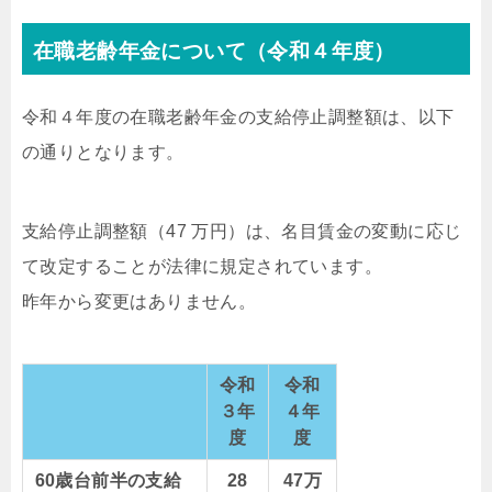
在職老齢年金について（令和４年度）
令和４年度の在職老齢年金の支給停止調整額は、以下
の通りとなります。
支給停止調整額（47 万円）は、名目賃金の変動に応じ
て改定することが法律に規定されています。
昨年から変更はありません。
令和
令和
３年
４年
度
度
60歳台前半の支給
28
47万