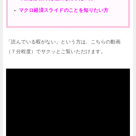
マクロ経済スライドのことを知りたい方
「読んでいる暇がない」という方は、こちらの動画
（７分程度）でサクッとご覧いただけます。