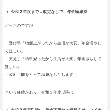
令和２年度まで→改定なしで、年金額維持
だったのですが、
・受け手「物価上がったから生活が大変。年金増やし
てほしい」
・支え手「給料減ったから生活が大変。年金減らして
ほしい」
・政府「間をとって増減なしとします」
という経緯があり、令和３年度以降は
令和３年度以降~→賃金下落分と連動させ、マイナ