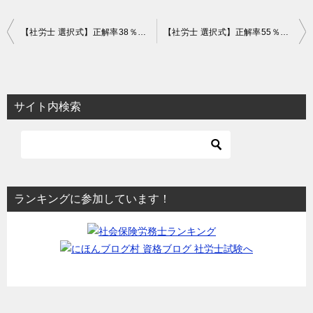
投
【社労士 選択式】正解率38％！基本手当の給付制限【雇用】
【社労士 選択式】正解率55％！国民健康保険の保険料を滞納すると【社一】
稿
ナ
ビ
サイト内検索
ゲ
ー
シ
ョ
ランキングに参加しています！
ン