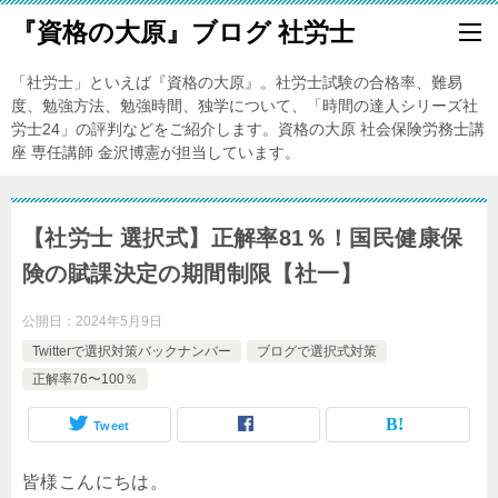
『資格の大原』ブログ 社労士
「社労士」といえば『資格の大原』。社労士試験の合格率、難易
度、勉強方法、勉強時間、独学について、「時間の達人シリーズ社
労士24」の評判などをご紹介します。資格の大原 社会保険労務士講
座 専任講師 金沢博憲が担当しています。
【社労士 選択式】正解率81％！国民健康保
険の賦課決定の期間制限【社一】
公開日：
2024年5月9日
Twitterで選択対策バックナンバー
ブログで選択式対策
正解率76〜100％
Tweet
皆様こんにちは。