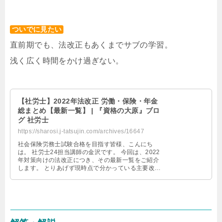
ついでに見たい
直前期でも、法改正もあくまでサブの学習。
浅く広く時間をかけ過ぎない。
【社労士】2022年法改正 労働・保険・年金
総まとめ【最新一覧】 | 『資格の大原』ブロ
グ 社労士
https://sharosi.j-tatsujin.com/archives/16647
社会保険労務士試験合格を目指す皆様、こんにち
は。 社労士24担当講師の金沢です。 今回は、2022
年対策向けの法改正につき、その最新一覧をご紹介
します。 とりあげず現時点で分かっている主要改正
点を掲載しています。 今後随 …