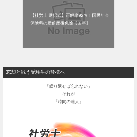
【社労士 選択式】正解率92％！国民年金
保険料の産前産後免除【国年】
忘却と戦う受験生の皆様へ
「繰り返せば忘れない」
それが
『時間の達人』