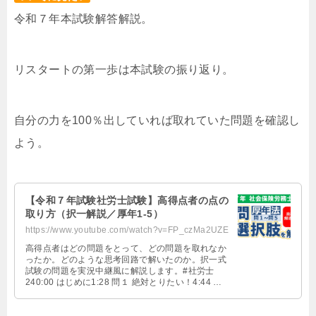
令和７年本試験解答解説。
リスタートの第一歩は本試験の振り返り。
自分の力を100％出していれば取れていた問題を確認し
よう。
【令和７年試験社労士試験】高得点者の点の
取り方（択一解説／厚年1-5）
https://www.youtube.com/watch?v=FP_czMa2UZE
高得点者はどの問題をとって、どの問題を取れなか
ったか。どのような思考回路で解いたのか。択一式
試験の問題を実況中継風に解説します。#社労士
240:00 はじめに1:28 問１ 絶対とりたい！4:44 問
２ とれたらすごい！7:46 問３ 絶対とりたい！9:08
問４ 絶対とりたい！12:30 問５ 絶対とりたい！