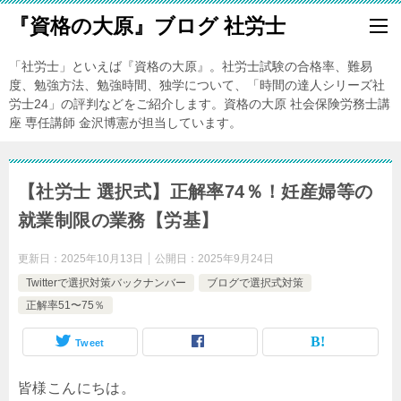
『資格の大原』ブログ 社労士
「社労士」といえば『資格の大原』。社労士試験の合格率、難易
度、勉強方法、勉強時間、独学について、「時間の達人シリーズ社
労士24」の評判などをご紹介します。資格の大原 社会保険労務士講
座 専任講師 金沢博憲が担当しています。
【社労士 選択式】正解率74％！妊産婦等の
就業制限の業務【労基】
更新日：
2025年10月13日
公開日：
2025年9月24日
Twitterで選択対策バックナンバー
ブログで選択式対策
正解率51〜75％
Tweet
皆様こんにちは。