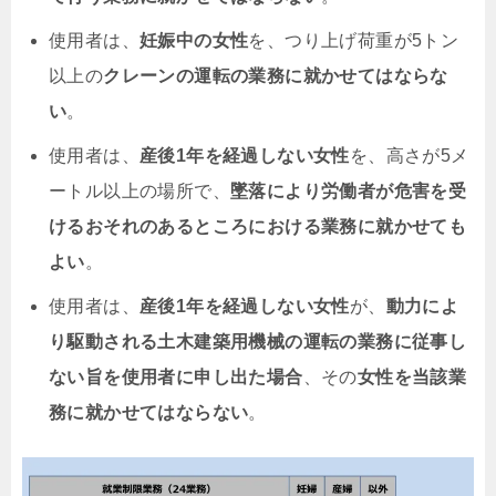
使用者は、
妊娠中の女性
を、つり上げ荷重が5トン
以上の
クレーンの運転の業務に就かせてはならな
い
。
使用者は、
産後1年を経過しない女性
を、高さが5メ
ートル以上の場所で、
墜落により労働者が危害を受
けるおそれのあるところにおける業務に就かせても
よい
。
使用者は、
産後1年を経過しない女性
が、
動力によ
り駆動される土木建築用機械の運転の業務に従事し
ない旨を使用者に申し出た場合
、その
女性を当該業
務に就かせてはならない
。