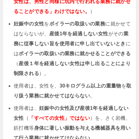
女性は、男性と同様に坑内で行われる業務に就かせ
ることができる」わけではない。
）
妊娠中の女性
を
ボイラーの取扱いの業務
に就かせて
はならないが、
産後1年を経過しない女性
がその
業
務に従事しない旨を使用者に申し出ていないとき
に
は
ボイラーの取扱いの業務に就かせることができる
（
産後１年を経過しない女性は申し出ることにより
制限される
）。
使用者は、女性を、
30キログラム以上の重量物
を
取
り扱う業務に就かせてはならない
。
使用者は、
妊娠中の女性及び産後1年を経過しない
女性
（
「すべての女性」ではない
）を、さく岩機、
鋲打機等
身体に著しい振動を与える機械器具を用い
て行う業務に就かせてはならない
。