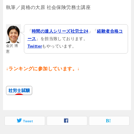
執筆／資格の大原 社会保険労務士講座
「
時間の達人シリーズ社労士24
」「
経験者合格コ
ース
」を担当致しております。
金沢 博
Twitter
もやっています。
憲
↓ランキングに参加しています。↓
Tweet