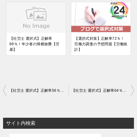
【社労士 選択式】正解率
【選択式対策】正解率72％！
69％！年少者の帰郷旅費【労
労働力調査の予想問題【労働統
基】
計】
投
【社労士 選択式】正解率56％！年次有給休暇の付与日数【労基】
【社労士 選択式】正解率64％！児童労働の禁止の例外【労基】
稿
ナ
ビ
サイト内検索
ゲ