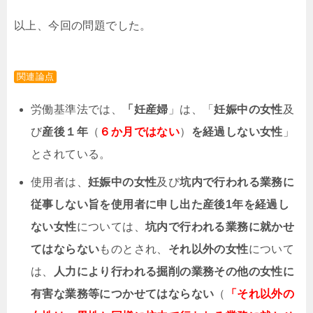
以上、今回の問題でした。
関連論点
労働基準法では、
「妊産婦
」は、「
妊娠中の女性
及
び
産後１年
（
６か月ではない
）
を経過しない女性
」
とされている。
使用者は、
妊娠中の女性
及び
坑内で行われる業務に
従事しない旨を使用者に申し出た産後1年を経過し
ない女性
については、
坑内で行われる業務に就かせ
てはならない
ものとされ、
それ以外の女性
について
は、
人力により行われる掘削の業務その他の女性に
有害な業務等につかせてはならない
（
「それ以外の