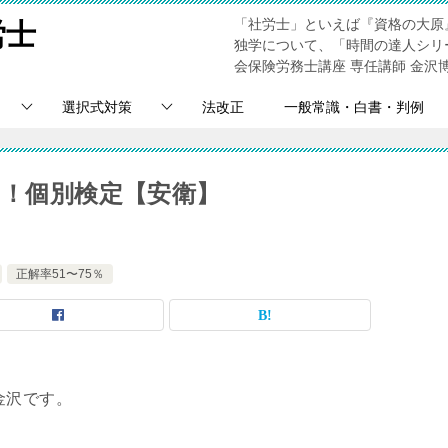
「社労士」といえば『資格の大原
労士
独学について、「時間の達人シリ
会保険労務士講座 専任講師 金沢
選択式対策
法改正
一般常識・白書・判例
％！個別検定【安衛】
正解率51〜75％
金沢です。