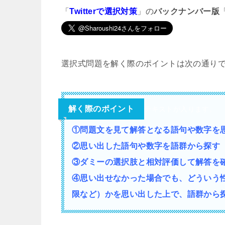
「
Twitterで選択対策
」の
バックナンバー版
選択式問題を解く際のポイントは次の通り
解く際のポイント
テキストが入ります。
①問題文を見て解答となる語句や数字を
②思い出した語句や数字を語群から探す
③ダミーの選択肢と相対評価して解答を
④思い出せなかった場合でも、どういう
限など）かを思い出した上で、語群から