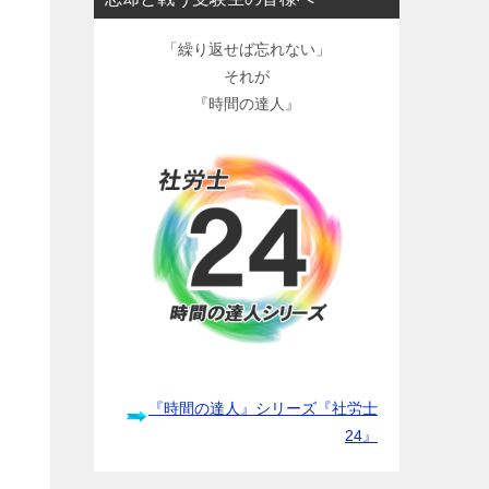
「繰り返せば忘れない」
それが
『時間の達人』
『時間の達人』シリーズ『社労士
24』