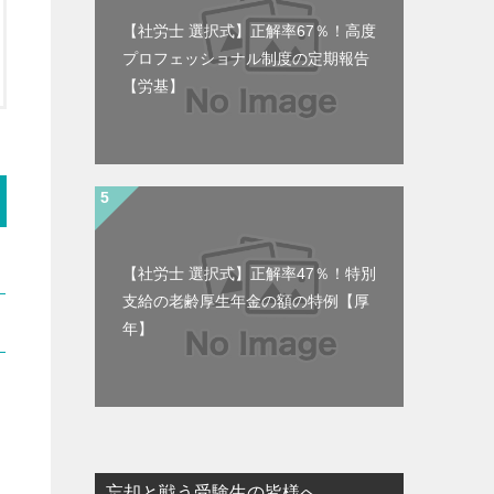
【社労士 選択式】正解率67％！高度
プロフェッショナル制度の定期報告
【労基】
【社労士 選択式】正解率47％！特別
支給の老齢厚生年金の額の特例【厚
年】
忘却と戦う受験生の皆様へ