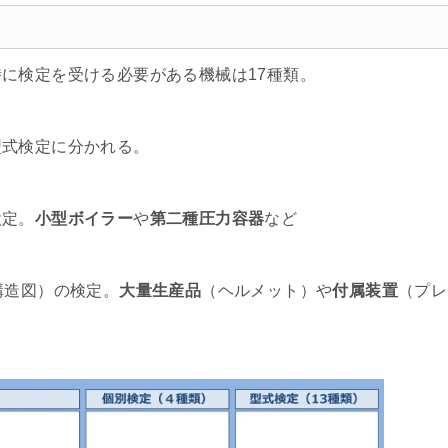
に検定を受ける必要がある機械は17種類。
型式検定に分かれる。
検定。
小型ボイラー
や
第二種圧力容器
など
構造図）の検定。
大量生産品
（ヘルメット）や
付属装置
（プレ