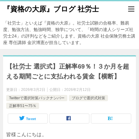
『資格の大原』ブログ 社労士
「社労士」といえば『資格の大原』。社労士試験の合格率、難易
度、勉強方法、勉強時間、独学について、「時間の達人シリーズ社
労士24」の評判などをご紹介します。資格の大原 社会保険労務士講
座 専任講師 金沢博憲が担当しています。
【社労士 選択式】正解率69％！３か月を超
える期間ごとに支払われる賃金【横断】
更新日：
2026年3月2日
公開日：
2026年2月12日
Twitterで選択対策バックナンバー
ブログで選択式対策
正解率51〜75％
Tweet
皆様こんにちは。