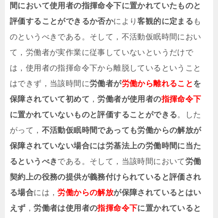
間において使用者の指揮命令下に置かれていたものと
評価することができるか否か
により
客観的に定まる
も
のというべきである。そして，不活動仮眠時間におい
て，労働者が実作業に従事していないというだけで
は，使用者の指揮命令下から離脱しているということ
はできず，当該時間に
労働者が
労働から離れること
を
保障されていて初めて
，
労働者が使用者の
指揮命令下
に置かれていないものと評価することができる
。した
がって，
不活動仮眠時間であっても労働からの解放が
保障されていない場合には労基法上の労働時間に当た
るというべき
である。そして，当該時間において
労働
契約上の役務の提供が義務付けられていると評価され
る場合
には，
労働からの解放
が保障されているとはい
えず
，
労働者は使用者の
指揮命令下
に置かれていると