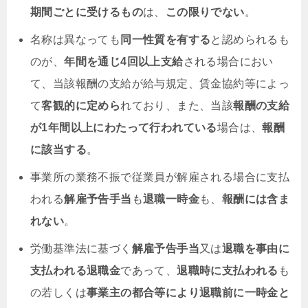
期間ごとに受けるもの
は、
この限りでない
。
名称は異なっても
同一性質を有する
と認められるも
のが、
年間を通じ4回以上支給
される場合におい
て、当該報酬の支給が給与規定、賃金協約等によっ
て
客観的に定めら
れており、また、当該
報酬の支給
が1年間以上にわたって行われている
場合は、
報酬
に該当する
。
事業所の業務不振で従業員が解雇される場合に支払
われる
解雇予告手当
も
退職一時金
も、
報酬には含ま
れない
。
労働基準法に基づく
解雇予告手当
又は
退職を事由に
支払われる退職金
であって、
退職時に支払われる
も
の若しくは
事業主の都合等により退職前に一時金と