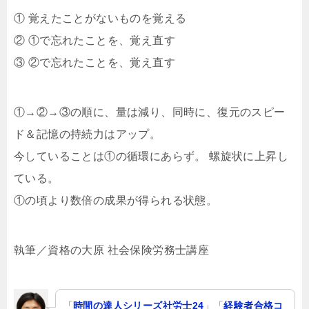
① 覚えたことがないものを覚える
② ①で忘れたことを、覚え直す
③ ②で忘れたことを、覚え直す
①→②→③の順に、量は減り、同時に、復元のスピー
ド＆記憶の持続力はアップ。
今していることは①の循環にあらず。 螺旋状に上昇し
ている。
①の頃より数倍の成果が得られる状態。
執筆／資格の大原 社会保険労務士講座
「
時間の達人シリーズ社労士24
」「
経験者合格コ