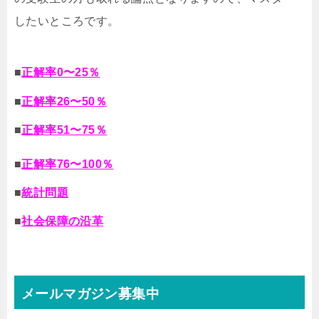
したいところです。
■
正解率0〜25％
■
正解率26〜50％
■
正解率51〜75％
■
正解率76〜100％
■
統計問題
■
社会保障の沿革
メールマガジン募集中