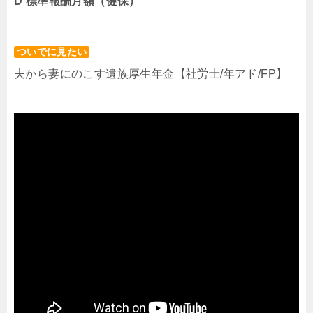
D 標準報酬月額（健保）
ついでに見たい
夫から妻にのこす遺族厚生年金【社労士/年アド/FP】