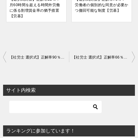
月60時間を超える時間外労働
労働者の個別的な同意が必要か
に係る割増賃金率の猶予措置
つ撤回可能な制度【労基】
【労基】
投
【社労士 選択式】正解率90％！短時間労働者に対する健康保険の適用【健保】
【社労士 選択式】正解率66％！被扶養者になるか？ならないか？【健保】
稿
ナ
ビ
サイト内検索
ゲ
ー
シ
ョ
ランキングに参加しています！
ン