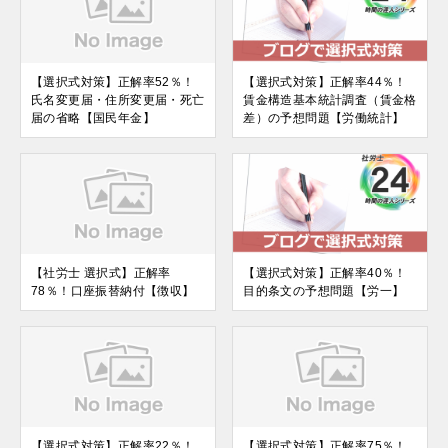
【選択式対策】正解率52％！
【選択式対策】正解率44％！
氏名変更届・住所変更届・死亡
賃金構造基本統計調査（賃金格
届の省略【国民年金】
差）の予想問題【労働統計】
【社労士 選択式】正解率
【選択式対策】正解率40％！
78％！口座振替納付【徴収】
目的条文の予想問題【労一】
【選択式対策】正解率22％！
【選択式対策】正解率75％！