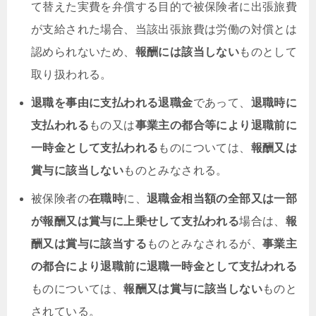
て替えた実費を弁償する目的で被保険者に出張旅費
が支給された場合、当該出張旅費は労働の対償とは
認められないため、
報酬には該当しない
ものとして
取り扱われる。
退職を事由に支払われる退職金
であって、
退職時に
支払われる
もの又は
事業主の都合等により退職前に
一時金として支払われる
ものについては、
報酬又は
賞与に該当しない
ものとみなされる。
被保険者の
在職時
に、
退職金相当額の全部又は一部
が報酬又は賞与に上乗せして支払われる
場合は、
報
酬又は賞与に該当する
ものとみなされるが、
事業主
の都合により退職前に退職一時金として支払われる
ものについては、
報酬又は賞与に該当しない
ものと
されている。