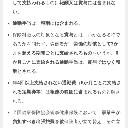
して支払われる
ものは
報酬又は賞与には含まれな
い
。
通勤手当
は、
報酬には含まれる
。
保険料徴収の対象となる
賞与
とは、いかなる名称で
あるかを問わず、労働者が、
労働の対償として3か
月を超える期間ごとに支給されるもの
をいうが、
6
か月ごとに支給される通勤手当
は、
賞与ではなく報
酬とされる
。
年4回以上支給されない通勤費
（
6か月ごとに支給さ
れる定期券等
）は
報酬の範囲に含まれる
ものと解さ
れる。
全国健康保険協会管掌健康保険において、
事業主が
負担すべき出張旅費
を被保険者が立て替え、その立