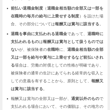
前払い退職金制度
（
退職金相当額の全部又は一部を
在職時の毎月の給与に上乗せする制度
）を設けた場
合、その部分については
報酬又は賞与に該当する
。
退職を事由に支払われる退職金
であって、
退職時に
支払われるもの
は
報酬又は賞与として扱うものでは
ない
が、被保険者の
在職時
に、
退職金相当額の全部
又は一部を給与や賞与に上乗せするなど前払いされ
る
場合は、労働の対償としての性格が明確であり、
被保険者の通常の生計にあてられる経常的な収入と
しての意義を有することから、原則として、
報酬又
は賞与に該当する
。
報酬又は賞与の全部又は一部が、
通貨以外のもの
で
支払われる場合において、その価額は、その地方の