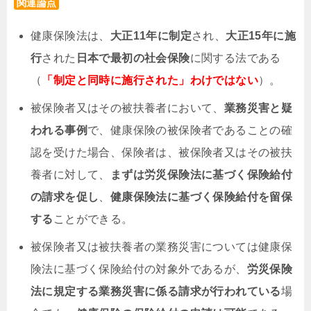
関連論点
健康保険法は、
大正11年に制定
され、
大正15年に施
行
された
日本で最初の社会保険
に関する法である
（
「制定と同時に施行された」わけではない
）。
被保険者又はその被扶養者において、
業務災害と疑
われる事例
で、健康保険の被保険者であることの確
認を受けた場合、保険者は、被保険者又はその被扶
養者に対して、
まずは労災保険法に基づく保険給付
の請求を促し
、
健康保険法に基づく保険給付を留保
する
ことができる。
被保険者又は被扶養者の業務災害については健康保
険法に基づく保険給付の対象外であるが、
労災保険
法に規定する業務災害に係る請求が行われている
場