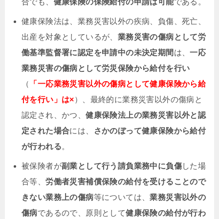
合でも、
健康保険の保険給付の申請は可能
である。
健康保険法は、
業務災害以外の
疾病、負傷、死亡、
出産を対象としているが、
業務災害
の傷病として労
働基準監督署に認定を申請中の未決定期間
は、
一応
業務災害の傷病として労災保険から
給付を行い
（
「一応
業務災害以外
の傷病として健康保険から給
付を行い」は×
）、最終的に業務災害以外の傷病と
認定され、かつ、
健康保険法上の業務災害以外と認
定された場合
には、
さかのぼって健康保険から給付
が行われる
。
被保険者が
副業として行う請負業務中に負傷
した場
合等、
労働者災害補償保険の給付を受けることので
きない業務上の傷病
等については、
業務災害以外の
傷病
であるので、原則として
健康保険の給付が行わ