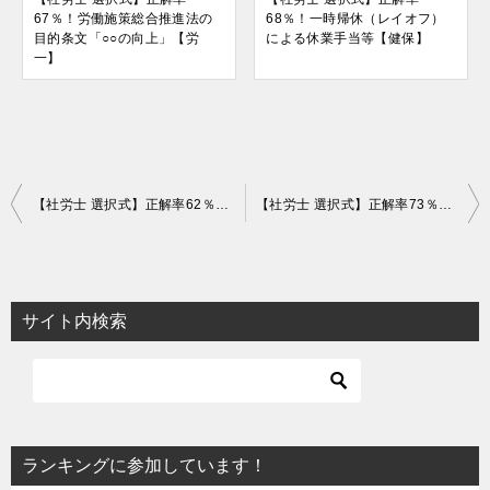
67％！労働施策総合推進法の
68％！一時帰休（レイオフ）
目的条文「○○の向上」【労
による休業手当等【健保】
一】
投
【社労士 選択式】正解率62％！女性の活躍推進に関する情報公表【労一】
【社労士 選択式】正解率73％！日本年金機構への権限の委任【健保】
稿
ナ
ビ
サイト内検索
ゲ
ー
シ
ョ
ランキングに参加しています！
ン