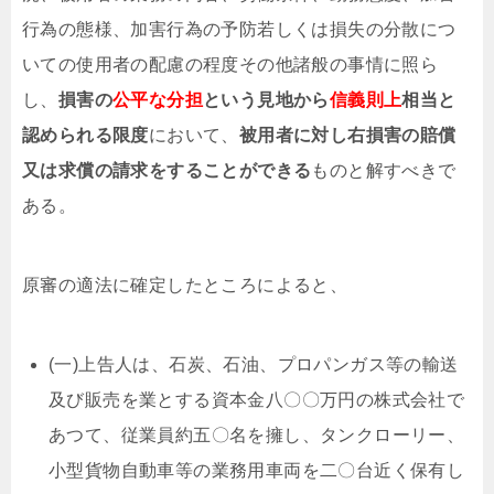
行為の態様、加害行為の予防若しくは損失の分散につ
いての使用者の配慮の程度その他諸般の事情に照ら
し、
損害の
公平な分担
という見地から
信義則上
相当と
認められる限度
において、
被用者に対し右損害の賠償
又は求償の請求をすることができる
ものと解すべきで
ある。
原審の適法に確定したところによると、
(一)上告人は、石炭、石油、プロパンガス等の輸送
及び販売を業とする資本金八〇〇万円の株式会社で
あつて、従業員約五〇名を擁し、タンクローリー、
小型貨物自動車等の業務用車両を二〇台近く保有し