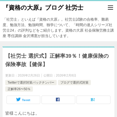
『資格の大原』ブログ 社労士
「社労士」といえば『資格の大原』。社労士試験の合格率、難易
度、勉強方法、勉強時間、独学について、「時間の達人シリーズ社
労士24」の評判などをご紹介します。資格の大原 社会保険労務士講
座 専任講師 金沢博憲が担当しています。
【社労士 選択式】正解率39％！健康保険の
保険事故【健保】
更新日：
2026年2月26日
公開日：
2026年2月8日
Twitterで選択対策バックナンバー
ブログで選択式対策
正解率26〜50％
Tweet
皆様こんにちは。