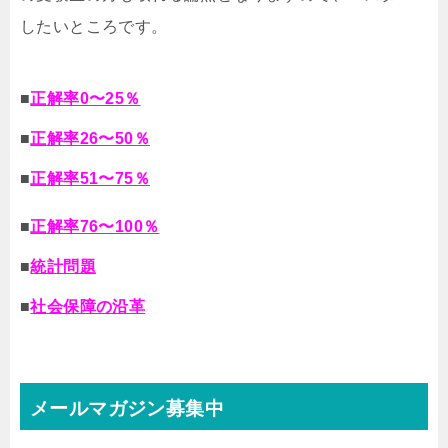
したいところです。
■
正解率0〜25％
■
正解率26〜50％
■
正解率51〜75％
■
正解率76〜100％
■
統計問題
■
社会保障の沿革
メールマガジン募集中