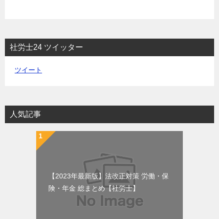
社労士24 ツイッター
ツイート
人気記事
【2023年最新版】法改正対策 労働・保
険・年金 総まとめ【社労士】