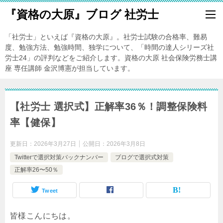
『資格の大原』ブログ 社労士
「社労士」といえば『資格の大原』。社労士試験の合格率、難易
度、勉強方法、勉強時間、独学について、「時間の達人シリーズ社
労士24」の評判などをご紹介します。資格の大原 社会保険労務士講
座 専任講師 金沢博憲が担当しています。
【社労士 選択式】正解率36％！調整保険料
率【健保】
更新日：
2026年3月27日
公開日：
2026年3月8日
Twitterで選択対策バックナンバー
ブログで選択式対策
正解率26〜50％
Tweet
皆様こんにちは。