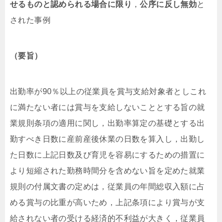
せるものと認められる
場合に限り
，
公序に反し無効
と
された事例
（要旨）
出勤率が90％以上の従業員を賞与支給対象者としこれ
に満たない者には賞与を支給しないこととする旨の就
業規則条項の適用に関し，出勤率算定の基礎とする出
勤すべき日数に産前産後休業の日数を算入し，出勤し
た日数に上記日数及び育児を容易にするための措置に
より短縮された勤務時間分を含めない旨を定めた就業
規則の付属文書の定めは，従業員の年間総収入額に占
める賞与の比重が高いため，上記条項により賞与が支
給されない者の受ける経済的不利益が大きく，従業員