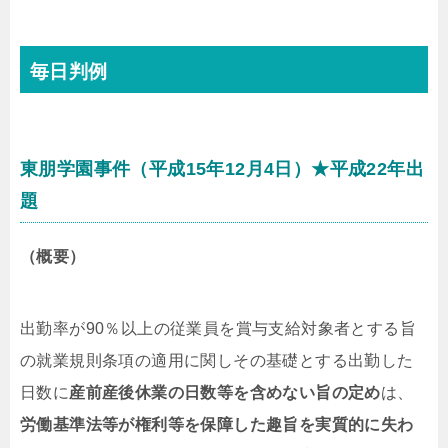
毎日判例
東朋学園事件（平成15年12月4日）★平成22年出
題
（概要）
出勤率が90％以上の従業員を賞与支給対象者とする旨
の就業規則条項の適用に関しその基礎とする出勤した
日数に
産前産後休業の日数等を含めない旨の定め
は、
労働基準法等が権利等を保障した趣旨を実質的に失わ