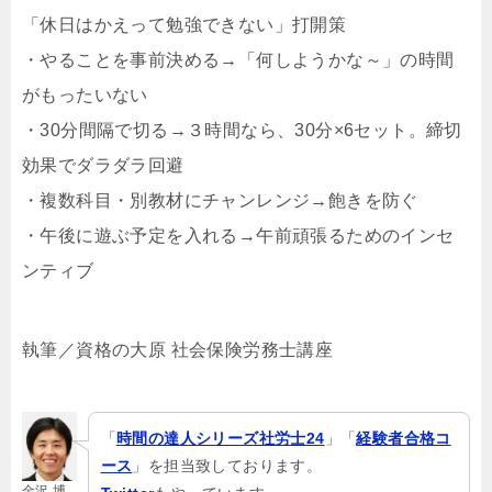
「休日はかえって勉強できない」打開策
・やることを事前決める→「何しようかな～」の時間
がもったいない
・30分間隔で切る→３時間なら、30分×6セット。締切
効果でダラダラ回避
・複数科目・別教材にチャンレンジ→飽きを防ぐ
・午後に遊ぶ予定を入れる→午前頑張るためのインセ
ンティブ
執筆／資格の大原 社会保険労務士講座
「
時間の達人シリーズ社労士24
」「
経験者合格コ
ース
」を担当致しております。
金沢 博