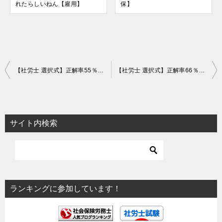
れたらしいねん【雇用】
保】
投
【社労士 選択式】正解率55％！食事の現物給与【健保】
【社労士 選択式】正解率66％！埋葬料の消滅時効【健保】
稿
ナ
ビ
サイト内検索
ゲ
ー
シ
ョ
ランキングに参加しています！
ン