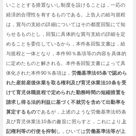
いこととする措置ないし制度を設けることは，一応の
経済的合理性を有するものである。上告人の給与規程
は，賞与の支給の詳細についてはその都度回覧にて知
らせるものとし，回覧に具体的な賞与支給の詳細を定
めることを委任しているから，本件各回覧文書は，給
与規程と一体となり，本件90％条項等の内容を具体的
に定めたものと解される。本件各回覧文書によって具
体化された本件90％条項は，
労働基準法65条で認めら
れた産前産後休業を取る権利及び育児休業法10条を受
けて育児休職規程で定められた勤務時間の短縮措置を
請求し得る
法的利益に基づく不就労を含めて出勤率を
算定する
もの
であるが，上述のような労働基準法65条
及び育児休業法10条の趣旨に照らすと，これにより
上
記権利等の行使を抑制
し，ひいては
労働基準法等が上