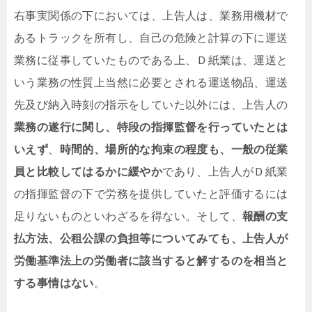
右事実関係の下においては、上告人は、業務用機材で
あるトラックを所有し、自己の危険と計算の下に運送
業務に従事していたものである上、Ｄ紙業は、運送と
いう業務の性質上当然に必要とされる運送物品、運送
先及び納入時刻の指示をしていた以外には、上告人の
業務の遂行に関し、特段の
指揮監督
を行っていたとは
いえず
、
時間的、場所的な
拘束
の程度も、一般の従業
員と比較してはるかに緩やか
であり、上告人がＤ紙業
の指揮監督の下で労務を提供していたと評価するには
足りないものといわざるを得ない。そして、
報酬の支
払方法、
公租公課の負担
等についてみても、上告人が
労働基準法上の労働者に該当すると解するのを相当と
する事情はない
。