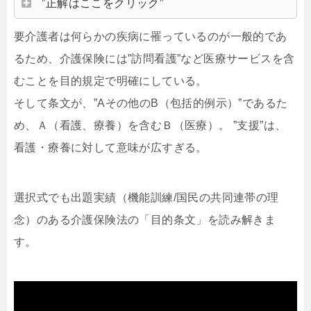
”正解はここをクリック”
要介護者は何らかの疾病に罹っているのが一般的であ
るため、介護保険には”訪問看護”など医療サービスを含
むことを目的規定で明確にしている。
そして条文が、”Aその他のB（包括的例示）”であるた
め、Ａ（看護、療養）を含むＢ（医療）。 ”支援”は、
看護・療養に対して意味が広すぎる。
選択式でも出題実績（機能訓練/国民の共同連帯の理
念）のある介護保険法の「目的条文」を読み解きま
す。