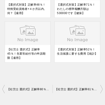
【選択式対策】正解率48％！
【選択式対策】正解率71％！
特例受給資格者×４か月以内。
わたしの標準報酬月額は
何？【雇用】
530000です【健保】
【社労士 選択式】正解率
【選択式対策】正解率52％！
45％！失業等給付等の申請期
生活保護に要する費用【統計】
限【雇用】
投
【社労士 選択式】正解率80％！特定健康診査の対象者【社一】
【社労士 選択式】正解率61％！都道府県知事の指定【社一】
稿
ナ