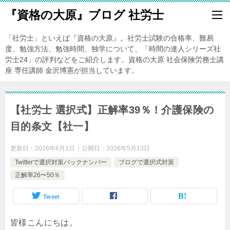
『資格の大原』ブログ 社労士
「社労士」といえば『資格の大原』。社労士試験の合格率、難易
度、勉強方法、勉強時間、独学について、「時間の達人シリーズ社
労士24」の評判などをご紹介します。資格の大原 社会保険労務士講
座 専任講師 金沢博憲が担当しています。
【社労士 選択式】正解率39％！介護保険の
目的条文【社一】
更新日：
2026年6月1日
公開日：
2026年5月13日
Twitterで選択対策バックナンバー
ブログで選択式対策
正解率26〜50％
Tweet
皆様こんにちは。