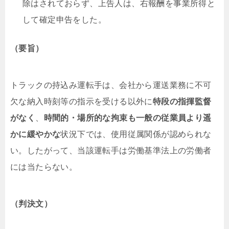
除はされておらず、上告人は、右報酬を事業所得と
して確定申告をした。
（要旨）
トラックの持込み運転手は、会社から運送業務に不可
欠な納入時刻等の指示を受ける以外に
特段の
指揮監督
がなく
、
時間的・場所的な拘束
も一般の従業員より遥
かに緩やかな
状況下では、使用従属関係が認められな
い。したがって、当該運転手は労働基準法上の労働者
には当たらない。
（判決文）