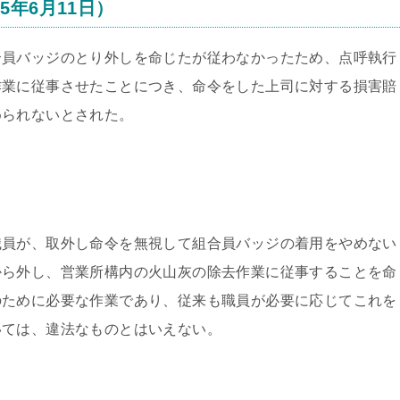
年6月11日）
合員バッジのとり外しを命じたが従わなかったため、点呼執行
作業に従事させたことにつき、命令をした上司に対する損害賠
められないとされた。
職員が、取外し命令を無視して組合員バッジの着用をやめない
から外し、営業所構内の火山灰の除去作業に従事することを命
のために必要な作業であり、従来も職員が必要に応じてこれを
いては、違法なものとはいえない。