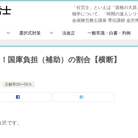
「社労士」といえば『資格の大原
労士
独学について、「時間の達人シリ
会保険労務士講座 専任講師 金沢
選択式対策
法改正
一般常識・白書・判例
％！国庫負担（補助）の割合【横断】
正解率26〜50％
金沢です。