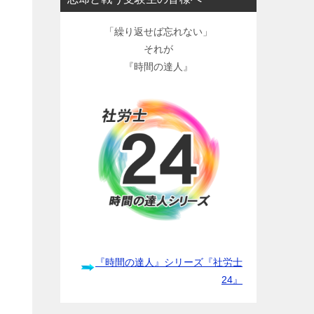
「繰り返せば忘れない」
それが
『時間の達人』
『時間の達人』シリーズ『社労士
24』