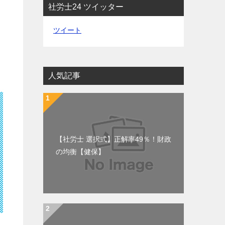
社労士24 ツイッター
ツイート
人気記事
【社労士 選択式】正解率49％！財政
の均衡【健保】