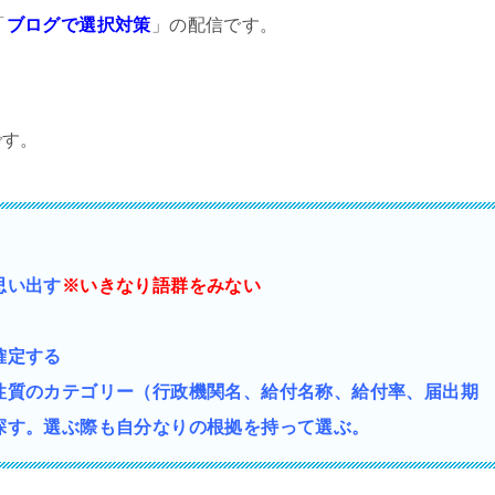
「
ブログで選択対策
」の配信です。
です。
思い出す
※いきなり語群をみない
確定する
性質の
カテゴリー（行政機関名、給付名称、給付率、届出期
探す。選ぶ際も自分なりの根拠を持って選ぶ。