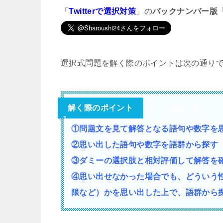
「
Twitterで選択対策
」の
バックナンバー版
選択式問題を解く際のポイントは次の通り
解く際のポイント
テキストが入ります。
①問題文を見て解答となる語句や数字を
②思い出した語句や数字を語群から探す
③ダミーの選択肢と相対評価して解答を
④思い出せなかった場合でも、どういう
限など）かを思い出した上で、語群から