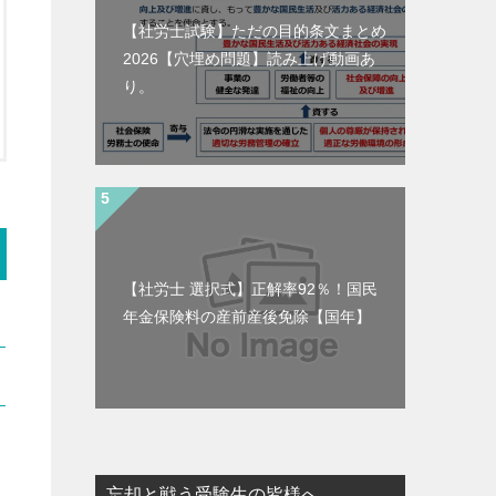
【社労士試験】ただの目的条文まとめ
2026【穴埋め問題】読み上げ動画あ
り。
【社労士 選択式】正解率92％！国民
年金保険料の産前産後免除【国年】
忘却と戦う受験生の皆様へ