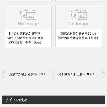
【社労士 選択式】正解率
【選択式対策】正解率50％！
90％！関西医科大学研修医
男性の育児休業取得率【統計】
（未払賃金）事件【労基】
投
【選択式対策】正解率80％！「死亡等に対して」何の目的条文？【横断】
【選択式対策】正解率58％！労働供給の「伸びしろ」示す新指標【統計】
稿
ナ
ビ
サイト内検索
ゲ