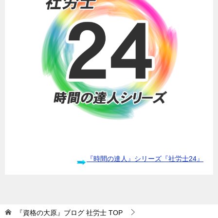
『時間の達人』シリーズ『社労士24』
『資格の大原』ブログ 社労士
TOP