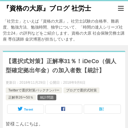
『資格の大原』ブログ 社労士
「社労士」といえば『資格の大原』。社労士試験の合格率、難易
度、勉強方法、勉強時間、独学について、「時間の達人シリーズ社
労士24」の評判などをご紹介します。資格の大原 社会保険労務士講
座 専任講師 金沢博憲が担当しています。
【選択式対策】正解率31％！iDeCo（個人
型確定拠出年金）の加入者数【統計】
更新日：
2018年11月29日
公開日：
2018年9月6日
Twitterで選択対策バックナンバー
ブログで選択式対策
正解率26〜50％
統計問題
Tweet
皆様こんにちは。