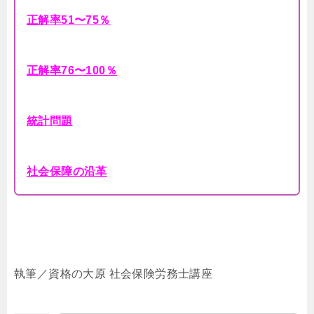
正解率51〜75％
正解率76〜100％
統計問題
社会保障の沿革
執筆／資格の大原 社会保険労務士講座