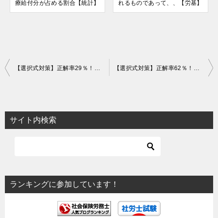
療給付分が占める割合【統計】
れるものであって、、【労基】
投
【選択式対策】正解率29％！昭和48年改正で「◯万円年金」が実現【沿革】
【選択式対策】正解率62％！健康保険の家族給付率の変遷【常識・沿革】
稿
ナ
ビ
サイト内検索
ゲ
ー
シ
ョ
ランキングに参加しています！
ン