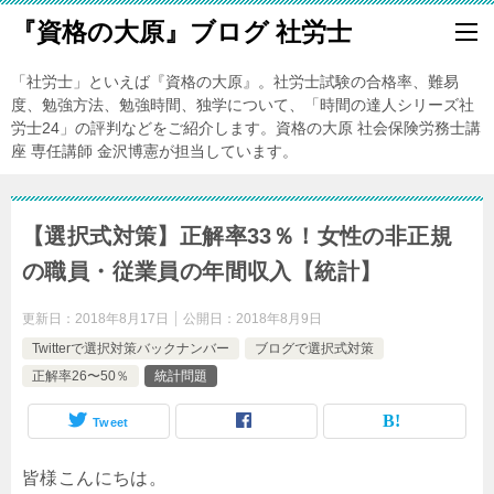
『資格の大原』ブログ 社労士
「社労士」といえば『資格の大原』。社労士試験の合格率、難易
度、勉強方法、勉強時間、独学について、「時間の達人シリーズ社
労士24」の評判などをご紹介します。資格の大原 社会保険労務士講
座 専任講師 金沢博憲が担当しています。
【選択式対策】正解率33％！女性の非正規
の職員・従業員の年間収入【統計】
更新日：
2018年8月17日
公開日：
2018年8月9日
Twitterで選択対策バックナンバー
ブログで選択式対策
正解率26〜50％
統計問題
Tweet
皆様こんにちは。