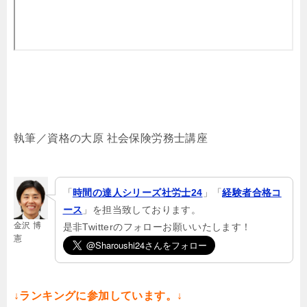
執筆／資格の大原 社会保険労務士講座
「
時間の達人シリーズ社労士24
」「
経験者合格コ
ース
」を担当致しております。
金沢 博
是非Twitterのフォローお願いいたします！
憲
↓ランキングに参加しています。↓