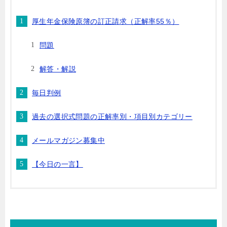
厚生年金保険原簿の訂正請求（正解率55％）
問題
解答・解説
毎日判例
過去の選択式問題の正解率別・項目別カテゴリー
メールマガジン募集中
【今日の一言】