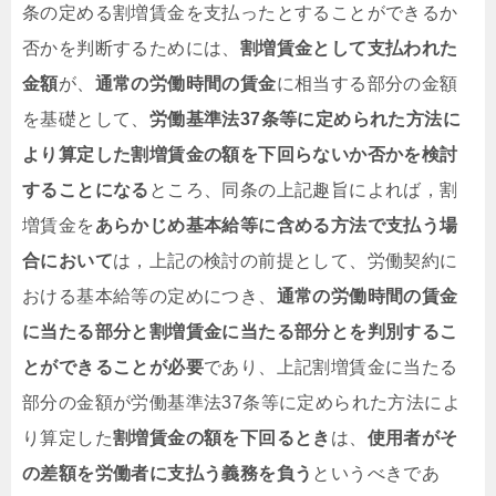
条の定める割増賃金を支払ったとすることができるか
否かを判断するためには、
割増賃金として支払われた
金額
が、
通常の労働時間の賃金
に相当する部分の金額
を基礎として、
労働基準法37条等に定められた方法に
より算定した割増賃金の額を下回らないか否かを検討
することになる
ところ、同条の上記趣旨によれば，割
増賃金を
あらかじめ基本給等に含める方法で支払う場
合において
は，上記の検討の前提として、労働契約に
おける基本給等の定めにつき、
通常の労働時間の賃金
に当たる部分と割増賃金に当たる部分とを判別するこ
とができることが必要
であり、上記割増賃金に当たる
部分の金額が労働基準法37条等に定められた方法によ
り算定した
割増賃金の額を下回るとき
は、
使用者がそ
の差額を労働者に支払う義務を負う
というべきであ