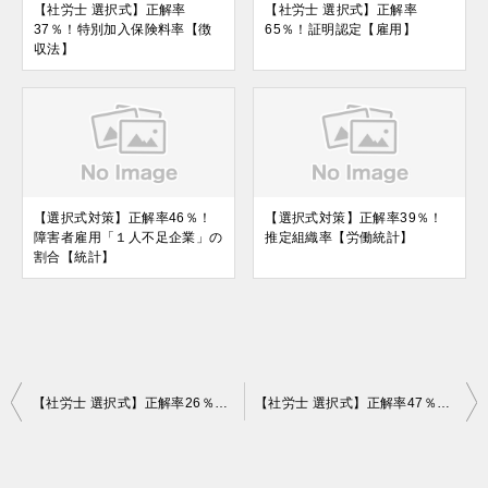
【社労士 選択式】正解率
【社労士 選択式】正解率
37％！特別加入保険料率【徴
65％！証明認定【雇用】
収法】
【選択式対策】正解率46％！
【選択式対策】正解率39％！
障害者雇用「１人不足企業」の
推定組織率【労働統計】
割合【統計】
投
【社労士 選択式】正解率26％！団塊ジュニア世代が65歳以上となるのはいつ？【社一】
【社労士 選択式】正解率47％！就業促進定着手当の支給限度額【雇用】
稿
ナ