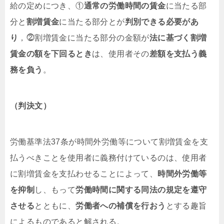
給の定めにつき、①
通常の労働時間の賃金
に当たる部
分と
割増賃金
に当たる部分とが
判別できる必要があ
り
，⓶割増賃金に当たる部分の金額が
法に基づく割増
賃金の額を下回るとき
は、使用者その
差額を支払う義
務を負う
。
（判決文）
労働基準法37条が時間外労働等について割増賃金を支
払うべきことを使用者に義務付けているのは、使用者
に割増賃金を支払わせることによって、
時間外労働等
を抑制
し、もって
労働時間に関する同法の規定を遵守
させる
とともに、
労働者への補償を行おう
とする趣旨
によるものであると解される。