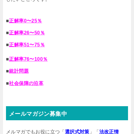
■
正解率0〜25％
■
正解率26〜50％
■
正解率51〜75％
■
正解率76〜100％
■
統計問題
■
社会保障の沿革
メールマガジン募集中
メルマガでもお役に立つ「
選択式対策
」「
法改正情