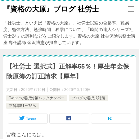
『資格の大原』ブログ 社労士
「社労士」といえば『資格の大原』。社労士試験の合格率、難易
度、勉強方法、勉強時間、独学について、「時間の達人シリーズ社
労士24」の評判などをご紹介します。資格の大原 社会保険労務士講
座 専任講師 金沢博憲が担当しています。
【社労士 選択式】正解率55％！厚生年金保
険原簿の訂正請求【厚年】
更新日：
2026年7月9日
公開日：
2026年6月20日
Twitterで選択対策バックナンバー
ブログで選択式対策
正解率51〜75％
Tweet
皆様こんにちは。