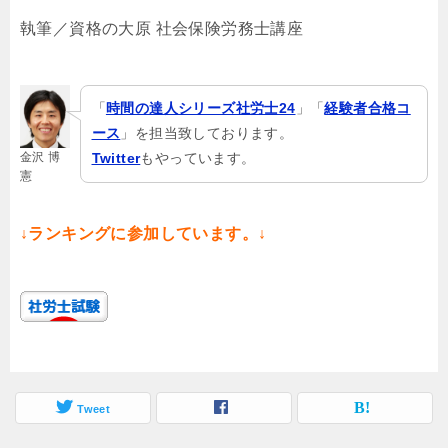
執筆／資格の大原 社会保険労務士講座
「
時間の達人シリーズ社労士24
」「
経験者合格コ
ース
」を担当致しております。
金沢 博
Twitter
もやっています。
憲
↓ランキングに参加しています。↓
Tweet