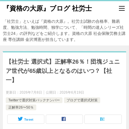
『資格の大原』ブログ 社労士
「社労士」といえば『資格の大原』。社労士試験の合格率、難易
度、勉強方法、勉強時間、独学について、「時間の達人シリーズ社
労士24」の評判などをご紹介します。資格の大原 社会保険労務士講
座 専任講師 金沢博憲が担当しています。
【社労士 選択式】正解率26％！団塊ジュニ
ア世代が65歳以上となるのはいつ？【社
一】
更新日：
2026年7月8日
公開日：
2026年6月19日
Twitterで選択対策バックナンバー
ブログで選択式対策
正解率26〜50％
Tweet