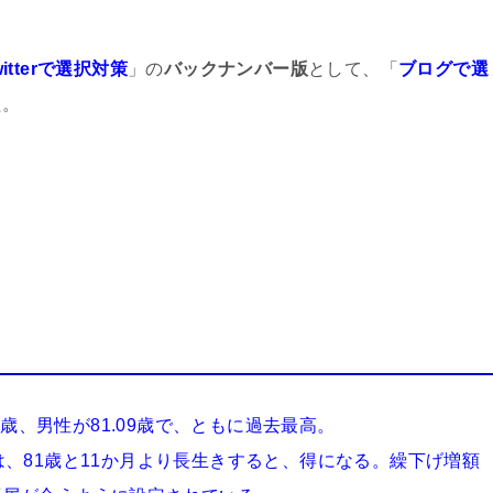
witterで選択対策
」の
バックナンバー版
として、「
ブログで選
た。
6歳、男性が81.09歳で、ともに過去最高。
、81歳と11か月より長生きすると、得になる。
繰下げ増額