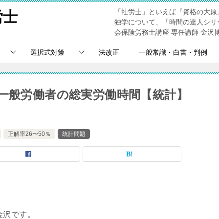
「社労士」といえば『資格の大原
労士
独学について、「時間の達人シリ
会保険労務士講座 専任講師 金沢
選択式対策
法改正
一般常識・白書・判例
！一般労働者の総実労働時間【統計】
正解率26〜50％
統計問題
金沢です。