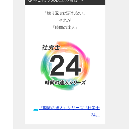
「繰り返せば忘れない」
それが
『時間の達人』
『時間の達人』シリーズ『社労士
24』