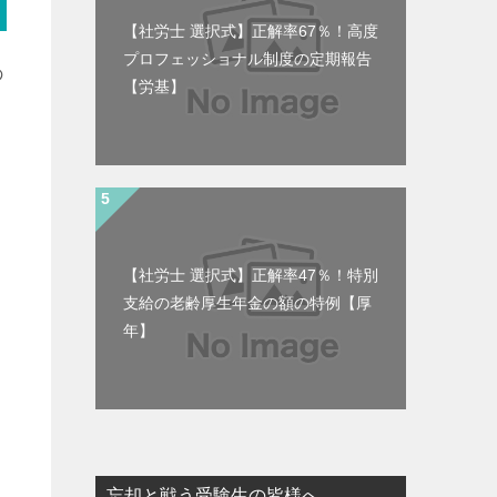
【社労士 選択式】正解率67％！高度
プロフェッショナル制度の定期報告
の
【労基】
【社労士 選択式】正解率47％！特別
支給の老齢厚生年金の額の特例【厚
年】
忘却と戦う受験生の皆様へ