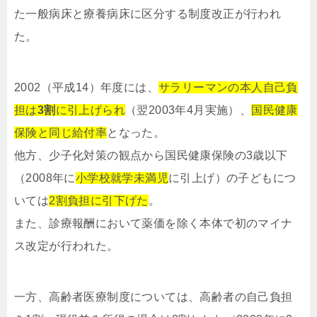
た一般病床と療養病床に区分する制度改正が行われ
た。
2002（平成14）年度には、
サラリーマンの本人自己負
担は
3割
に引上げられ
（翌2003年4月実施）、
国民健康
保険と同じ給付率
となった。
他方、少子化対策の観点から国民健康保険の3歳以下
（2008年に
小学校就学未満児
に引上げ）の子どもにつ
いては
2割負担に引下げた
。
また、診療報酬において薬価を除く本体で初のマイナ
ス改定が行われた。
一方、高齢者医療制度については、高齢者の自己負担