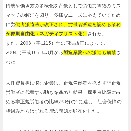
情勢や働き方の多様化を背景として労働力需給のミス
マッチの解消を図り、多様なニーズに応えていくため
に労
働者派遣法が改正され、労働者派遣を認める業務
が
原則自由化
（
ネガティブリスト化
）
された。
また、2003（平成15）年の同法改正によって、
2004（平成16）年3月から
製造業務
への派遣も解禁
さ
れた。
人件費負担に悩む企業は、正規労働者を抱えず非正規
労働者に代替する動きを進めた結果、雇用者比率に占
める非正規労働者の比率が3分の1に達し、社会保障の
枠組みからはずれる層の問題が顕在化した。