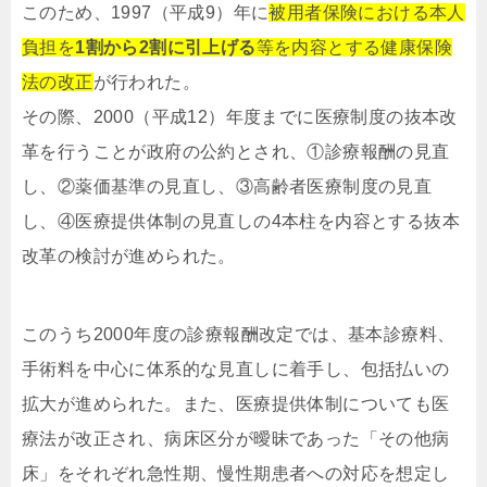
このため、1997（平成9）年に
被用者保険における本人
負担を
1割から2割に引上げる
等を内容とする健康保険
法の改正
が行われた。
その際、2000（平成12）年度までに医療制度の抜本改
革を行うことが政府の公約とされ、①診療報酬の見直
し、②薬価基準の見直し、③高齢者医療制度の見直
し、④医療提供体制の見直しの4本柱を内容とする抜本
改革の検討が進められた。
このうち2000年度の診療報酬改定では、基本診療料、
手術料を中心に体系的な見直しに着手し、包括払いの
拡大が進められた。また、医療提供体制についても医
療法が改正され、病床区分が曖昧であった「その他病
床」をそれぞれ急性期、慢性期患者への対応を想定し