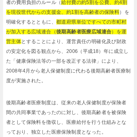
者の費用負担のルール（
給付費の約5割を公費、約4割
を現役世代からの支援金、約1割を高齢者の保険料
）を
明確化するとともに、
都道府県単位ですべての市町村
が加入する広域連合（
後期高齢者医療広域連合
）を運
営主体
とすることにより、運営責任の明確化及び財政
の安定化を図る観点から、2006（平成18）年に成立し
た「健康保険法等の一部を改正する法律」により、
2008年4月から老人保健制度に代わる後期高齢者医療制
度が実施された。
後期高齢者医療制度は、従来の老人保健制度が保険者
間の共同事業であったのに対し、後期高齢者を被保険
者として保険料を徴収し、医療給付を行う仕組みとな
っており、独立した医療保険制度となった。