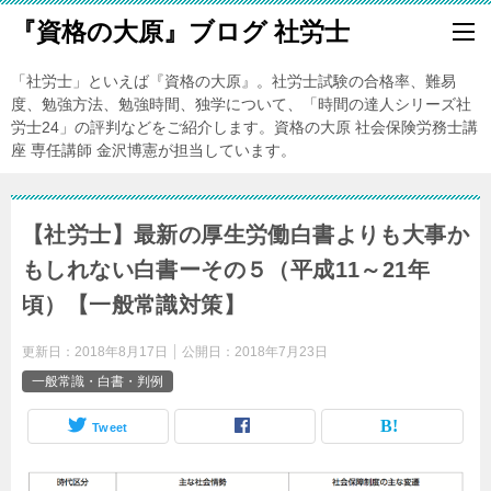
『資格の大原』ブログ 社労士
「社労士」といえば『資格の大原』。社労士試験の合格率、難易
度、勉強方法、勉強時間、独学について、「時間の達人シリーズ社
労士24」の評判などをご紹介します。資格の大原 社会保険労務士講
座 専任講師 金沢博憲が担当しています。
【社労士】最新の厚生労働白書よりも大事か
もしれない白書ーその５（平成11～21年
頃）【一般常識対策】
更新日：
2018年8月17日
公開日：
2018年7月23日
一般常識・白書・判例
Tweet