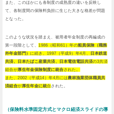
また、このほかにも各制度の成熟度の違いを反映し
て、各制度間の保険料負担に生じた大きな格差が問題
となった。
このような状況を踏まえ、被用者年金制度の再編成の
第一段階として、
1986（昭和61）年の
船員保険（職務
外年金部門）
に続き、1997（平成9）年4月、
日本鉄道
共済、日本たばこ産業共済、日本電信電話共済
の3共済
組合が
厚生年金保険制度に統合
された。
また、2002（平成14）年4月には
農林漁業団体職員共
済組合
が
厚生年金に統
合
された。
（保険料水準固定方式とマクロ経済スライドの導