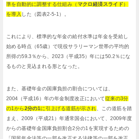
準を自動的に調整する仕組み（
マクロ経済スライド
）
を導入
した（図表2-5-1）。
これにより、標準的な年金の給付水準は年金を受給し
始める時点（65歳）で現役サラリーマン世帯の平均的
所得の59.3％から、2023（平成35）年には50.2％にな
るものと見込まれる形となった。
また、基礎年金の国庫負担の割合については、
2004（平成16）年の年金制度改正において
従来の3分
の1から
2分の1
に引上げる道筋が示され
、この道筋を踏
まえ、2009（平成21）年通常国会において、2009年度
からの基礎年金国庫負担割合2分の1を実現するための
「国民年金法等の一部を改正する法律等の一部を改正