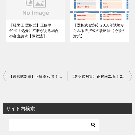
【社労士 選択式】正解率
【選択式 総評】2018年試験か
60％！処分に不服がある場合
らみる選択式の攻略法【今後の
の審査請求【徴収法】
対策】
投
【選択式対策】正解率76％！「2月14日」は何の日？【徴収法】
【選択式対策】正解率21％！2018年平均の未活用労働指標4（LU4）は？【統計】
稿
ナ
ビ
サイト内検索
ゲ
ー
シ