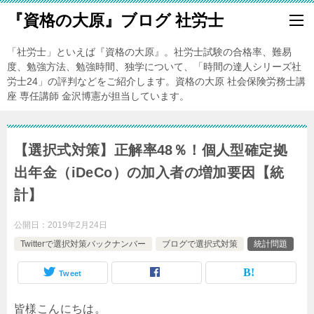
『資格の大原』ブログ 社労士
「社労士」といえば『資格の大原』。社労士試験の合格率、難易
度、勉強方法、勉強時間、独学について、「時間の達人シリーズ社
労士24」の評判などをご紹介します。資格の大原 社会保険労務士講
座 専任講師 金沢博憲が担当しています。
【選択式対策】正解率48％！個人型確定拠
出年金（iDeCo）の加入者の増加要因【統
計】
公開日：
2019年2月24日
Twitterで選択対策バックナンバー
ブログで選択式対策
統計問題
Tweet
皆様こんにちは。