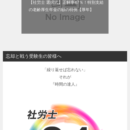
【社労士 選択式】正解率47％！特別支給
の老齢厚生年金の額の特例【厚年】
忘却と戦う受験生の皆様へ
「繰り返せば忘れない」
それが
『時間の達人』