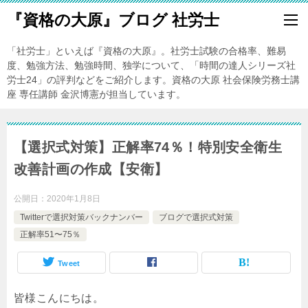
『資格の大原』ブログ 社労士
「社労士」といえば『資格の大原』。社労士試験の合格率、難易
度、勉強方法、勉強時間、独学について、「時間の達人シリーズ社
労士24」の評判などをご紹介します。資格の大原 社会保険労務士講
座 専任講師 金沢博憲が担当しています。
【選択式対策】正解率74％！特別安全衛生
改善計画の作成【安衛】
公開日：
2020年1月8日
Twitterで選択対策バックナンバー
ブログで選択式対策
正解率51〜75％
Tweet
皆様こんにちは。