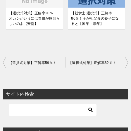
【選択式対策】正解率20％！
【社労士 選択式】正解率
オカンがいうには専属が原則ら
86％！子が祖父母の養子にな
しいのよ【安衛】
ると【国年・厚年】
投
【選択式対策】正解率59％！業種の特例【労基】
【選択式対策】正解率62％！「67歳の高年齢被保険者です。」支給されないのは？【雇用保険】
稿
ナ
ビ
サイト内検索
ゲ
ー
シ
ョ