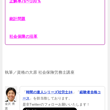
正解率76〜100％
統計問題
社会保障の沿革
執筆／資格の大原 社会保険労務士講座
「
時間の達人シリーズ社労士24
」「
経験者合格コ
ース
」を担当致しております。
金沢 博
是非Twitterのフォローお願いいたします！
憲