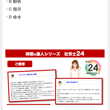
・B 勧告
・C 指示
・D 命令