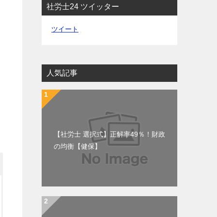
社労士24 ツイッター
ツイート
人気記事
【社労士 選択式】正解率49％！財政
の均衡【健保】