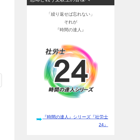
「繰り返せば忘れない」
それが
『時間の達人』
『時間の達人』シリーズ『社労士
24』