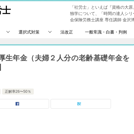
「社労士」といえば『資格の大原
労士
独学について、「時間の達人シリ
会保険労務士講座 専任講師 金沢
選択式対策
法改正
一般常識・白書・判例
！厚生年金（夫婦２人分の老齢基礎年金を
】
正解率26〜50％