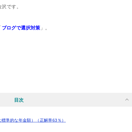
金沢です。
「
ブログで選択対策
」。
目次
標準的な年金額）（正解率63％）