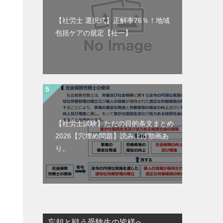
【社労士 選択式】正解率76％！地域
包括ケアの規定【社一】
【社労士試験】ただの目的条文まとめ
2026【穴埋め問題】読み上げ動画あ
り。
忘却と戦う受験生の皆様へ