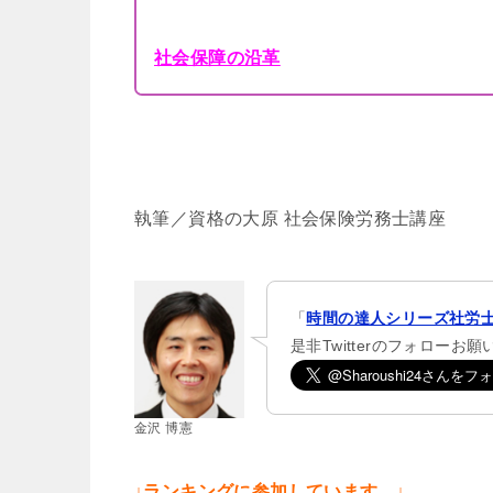
社会保障の沿革
執筆／資格の大原 社会保険労務士講座
「
時間の達人シリーズ社労士
是非Twitterのフォローお
金沢 博憲
↓ランキングに参加しています。↓