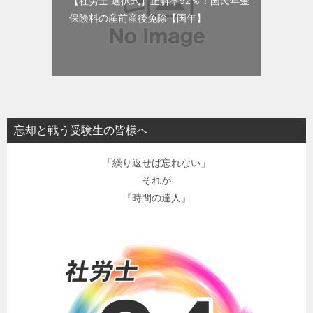
【社労士 選択式】正解率92％！国民年金
保険料の産前産後免除【国年】
忘却と戦う受験生の皆様へ
「繰り返せば忘れない」
それが
『時間の達人』