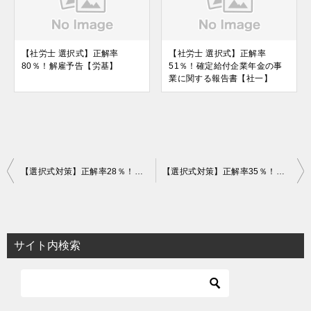
【社労士 選択式】正解率
【社労士 選択式】正解率
80％！解雇予告【労基】
51％！確定給付企業年金の事
業に関する報告書【社一】
投
【選択式対策】正解率28％！有効求人倍率の過去最高は？【統計】
【選択式対策】正解率35％！個別延長給付【雇用】
稿
ナ
ビ
サイト内検索
ゲ
ー
シ