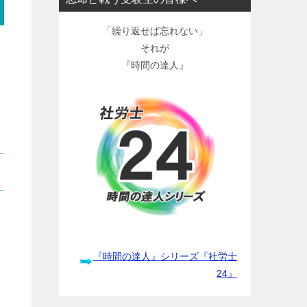
「繰り返せば忘れない」
それが
『時間の達人』
『時間の達人』シリーズ『社労士
24』