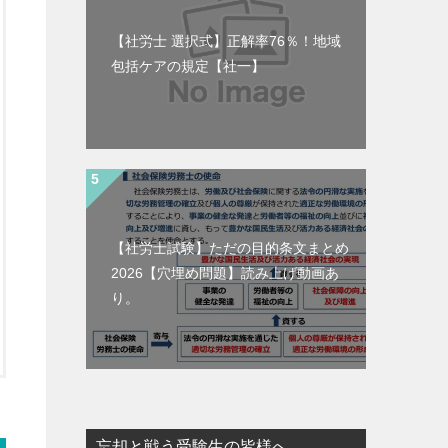
【社労士 選択式】正解率76％！地域
包括ケアの規定【社一】
【社労士試験】ただの目的条文まとめ
2026【穴埋め問題】読み上げ動画あ
り。
忘却と戦う受験生の皆様へ