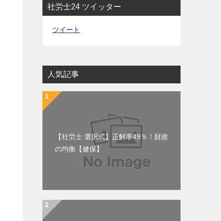
社労士24 ツイッター
ツイート
人気記事
【社労士 選択式】正解率49％！財政
の均衡【健保】