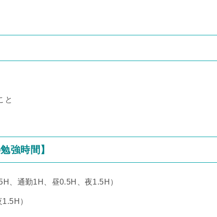
こと
の勉強時間】
H、通勤1H、昼0.5H、夜1.5H）
1.5H）