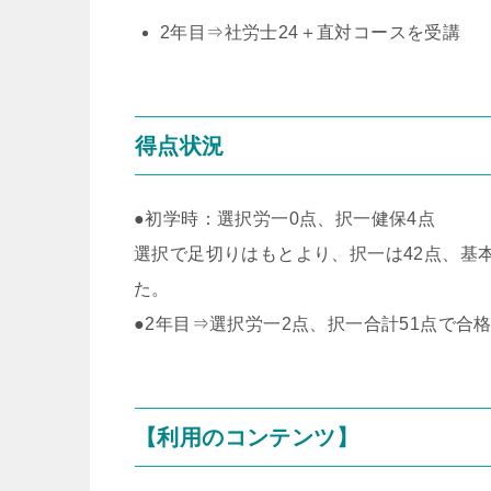
2年目⇒社労士24＋直対コースを受講
得点状況
●初学時：選択労一0点、択一健保4点
選択で足切りはもとより、択一は42点、
基
た。
●2年目⇒選択労一2点、択一合計51点で合格
【利用のコンテンツ】