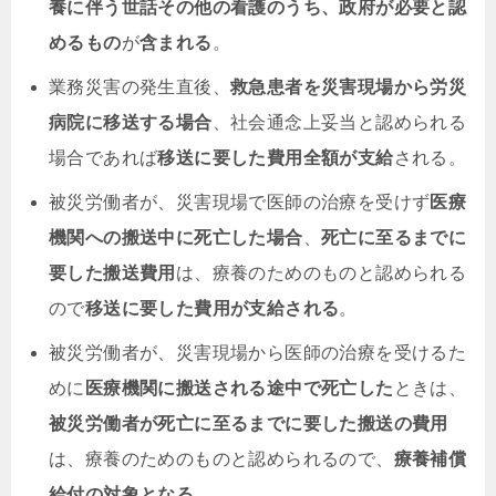
養に伴う世話その他の看護のうち、政府が必要と認
めるもの
が
含まれる
。
業務災害の発生直後、
救急患者を災害現場から労災
病院に移送する場合
、社会通念上妥当と認められる
場合であれば
移送に要した費用全額が支給
される。
被災労働者が、災害現場で医師の治療を受けず
医療
機関への搬送中に死亡した場合
、
死亡に至るまでに
要した搬送費用
は、療養のためのものと認められる
ので
移送に要した費用が支給される
。
被災労働者が、災害現場から医師の治療を受けるた
めに
医療機関に搬送される途中で死亡した
ときは、
被災労働者が死亡に至るまでに要した搬送の費用
は、
療養のためのものと認められる
ので、
療養補償
給付の対象となる
。