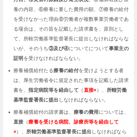
養の内容、⑥療養に要した費用の額、⑦療養の給付
を受けなかった理由⑧労働者が複数事業労働者であ
る場合は、その旨を記載した請求書を、原則とし
て、所轄労働基準監督署長に提出しなければならな
いが、そのうち
③及び④
についてについて
事業主の
証明
を受けなければならない。
療養補償給付たる
療養の給付
を受けようとする者
は、厚生労働省令に規定された事項を記載した請求
書を、
指定病院等を経由して
（
直接×
）、
所轄労働
基準監督署長に提出
しなければならない。
療養補償給付の請求書は、
療養の費用
については、
直接
（
療養を受ける病院、診療所等を経由して
×
）、
所轄労働基準監督署長に提出
しなければなら