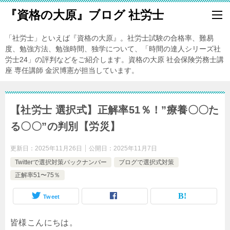
『資格の大原』ブログ 社労士
「社労士」といえば『資格の大原』。社労士試験の合格率、難易
度、勉強方法、勉強時間、独学について、「時間の達人シリーズ社
労士24」の評判などをご紹介します。資格の大原 社会保険労務士講
座 専任講師 金沢博憲が担当しています。
【社労士 選択式】正解率51％！”療養〇〇た
る〇〇”の判別【労災】
更新日：
2025年11月26日
公開日：
2025年11月7日
Twitterで選択対策バックナンバー
ブログで選択式対策
正解率51〜75％
Tweet
皆様こんにちは。