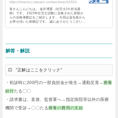
https://sharosi.j-tatsujin.com/archives/24550
皆さんこんにちは。 金沢博憲（社労士24 担当講
師）です。 2025年社労士試験に合格された皆様か
らの合格体験記をご紹介します。 今回は金丸様から
お寄せ頂いた体験記です。 誠にありがとうございま
す。 #社労士24 #経験 …
解答・解説
”正解はここをクリック”
・初診時に200円の一部負担金が発生→通勤災害→
療養
給付
たる〇〇
・請求書は、直接、監督署へ→指定病院等以外の医療
機関で受診→〇〇たる
療養の費用の支給