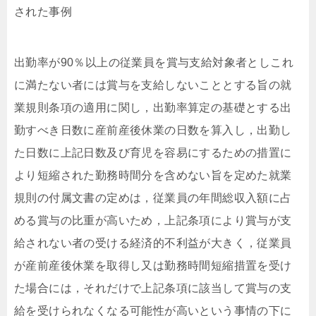
された事例
出勤率が90％以上の従業員を賞与支給対象者としこれ
に満たない者には賞与を支給しないこととする旨の就
業規則条項の適用に関し，出勤率算定の基礎とする出
勤すべき日数に産前産後休業の日数を算入し，出勤し
た日数に上記日数及び育児を容易にするための措置に
より短縮された勤務時間分を含めない旨を定めた就業
規則の付属文書の定めは，従業員の年間総収入額に占
める賞与の比重が高いため，上記条項により賞与が支
給されない者の受ける経済的不利益が大きく，従業員
が産前産後休業を取得し又は勤務時間短縮措置を受け
た場合には，それだけで上記条項に該当して賞与の支
給を受けられなくなる可能性が高いという事情の下に