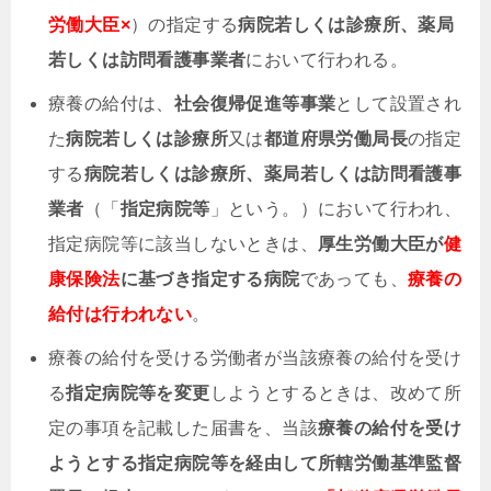
労働大臣×
）の指定する
病院若しくは診療所、薬局
若しくは訪問看護事業者
において行われる。
療養の給付は、
社会復帰促進等事業
として設置され
た
病院若しくは診療所
又は
都道府県労働局長
の指定
する
病院若しくは診療所、薬局若しくは訪問看護事
業者
（「
指定病院等
」という。）において行われ、
指定病院等に該当しないときは、
厚生労働大臣が
健
康保険法
に基づき指定する病院
であっても、
療養の
給付は行われない
。
療養の給付を受ける労働者が当該療養の給付を受け
る
指定病院等を変更
しようとするときは、改めて所
定の事項を記載した届書を、当該
療養の給付を受け
ようとする指定病院等を経由して所轄労働基準監督