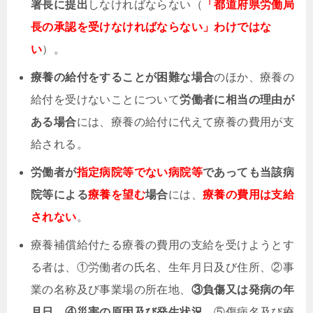
署長に提出
しなければならない（
「都道府県労働局
長の承認を受けなければならない」わけではな
い
）。
療養の給付をすることが困難な場合
のほか、療養の
給付を受けないことについて
労働者に相当の理由が
ある場合
には、療養の給付に代えて療養の費用が支
給される。
労働者が
指定病院等でない病院等
であっても当該病
院等による
療養を望む
場合
には、
療養の費用は支給
されない
。
療養補償給付たる療養の費用の支給を受けようとす
る者は、①労働者の氏名、生年月日及び住所、②事
業の名称及び事業場の所在地、
③負傷又は発病の年
月日、④災害の原因及び発生状況
、⑤傷病名及び療