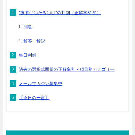
”療養〇〇たる〇〇”の判別（正解率51％）
問題
解答・解説
毎日判例
過去の選択式問題の正解率別・項目別カテゴリー
メールマガジン募集中
【今日の一言】