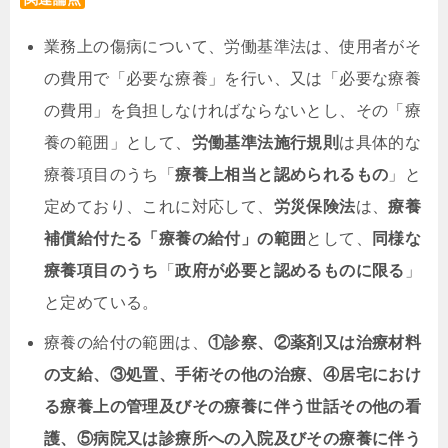
業務上の傷病について、労働基準法は、使用者がそ
の費用で「必要な療養」を行い、又は「必要な療養
の費用」を負担しなければならないとし、その「療
養の範囲」として、
労働基準法施行規則
は具体的な
療養項目のうち「
療養上相当と認められるもの
」と
定めており、これに対応して、
労災保険法
は、
療養
補償給付たる「療養の給付」の範囲
として、
同様な
療養項目のうち
「
政府が必要と認めるものに限る
」
と定めている。
療養の給付の範囲は、
①診察、②薬剤又は治療材料
の支給、③処置、手術その他の治療、④居宅におけ
る療養上の管理及びその療養に伴う世話その他の看
護、⑤病院又は診療所への入院及びその療養に伴う