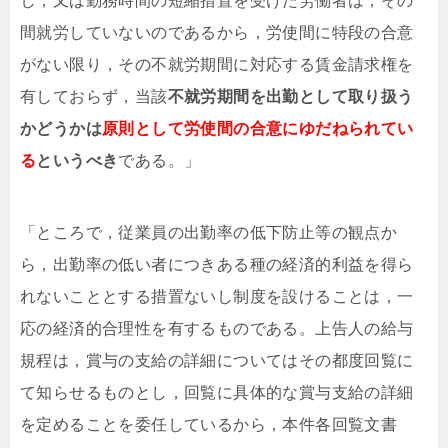
し，又は勤務時間の短縮措置を受けた労働者は，その
間就労していないのであるから，労使間に特段の合意
がない限り，その不就労期間に対応する賃金請求権を
有しておらず，当該
不就労期間を出勤として取り扱う
かどうかは
原則として労使間の合意にゆだねられてい
る
というべき
である。」
「ところで，従業員の出勤率の低下防止等の観点か
ら，出勤率の低い者につきある種の経済的利益を得ら
れないこととする措置ないし制度を設けることは，一
応の経済的合理性を有するものである。上告人の給与
規程は，賞与の支給の詳細についてはその都度回覧に
て知らせるものとし，回覧に具体的な賞与支給の詳細
を定めることを委任しているから，本件各回覧文書