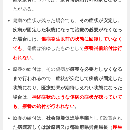
とがある。
傷病の症状が残った場合でも、
その症状が安定し、
疾病が固定した状態になって治療の必要がなくなっ
た場合
には、
傷病発生以前の状態に回復していなく
ても
、傷病は治ゆしたものとして
療養補償給付は行
われない
。
療養の給付は、その傷病が
療養を必要としなくなる
まで行われる
ので、
症状が安定して疾病が固定した
状態になり、医療効果が期待しえない状態になった
場合
は、
神経症状のような傷病の症状が残っていて
も
、
療養の給付が行われない
。
療養の給付は、
社会復帰促進等事業
として設置され
た
病院若しくは診療所
又は
都道府県労働局長
（
厚生