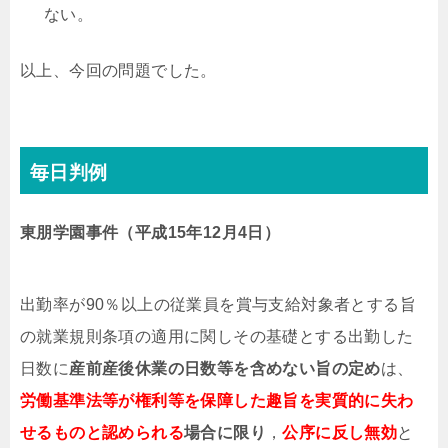
ない。
以上、今回の問題でした。
毎日判例
東朋学園事件（平成15年12月4日）
出勤率が90％以上の従業員を賞与支給対象者とする旨
の就業規則条項の適用に関しその基礎とする出勤した
日数に
産前産後休業の日数等を含めない旨の定め
は、
労働基準法等が権利等を保障した趣旨を実質的に失わ
せるものと認められる
場合に限り
，
公序に反し無効
と