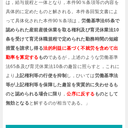
は，給与規程と一体となり，本件90％条項等の内容を
具体的に定めたものと解される。本件各回覧文書によ
って具体化された本件90％条項は，
労働基準法65条で
認められた産前産後休業を取る権利及び育児休業法10
条を受けて育児休職規程で定められた勤務時間の短縮
措置を請求し得る
法的利益に基づく不就労を含めて出
勤率を算定する
もの
であるが，上述のような労働基準
法65条及び育児休業法10条の趣旨に照らすと，これに
より
上記権利等の行使を抑制
し，ひいては
労働基準法
等が上記権利等を保障した趣旨を実質的に失わせるも
のと認められる場合に限り
，
公序に反する
ものとして
無効となる
と解するのが相当である。」