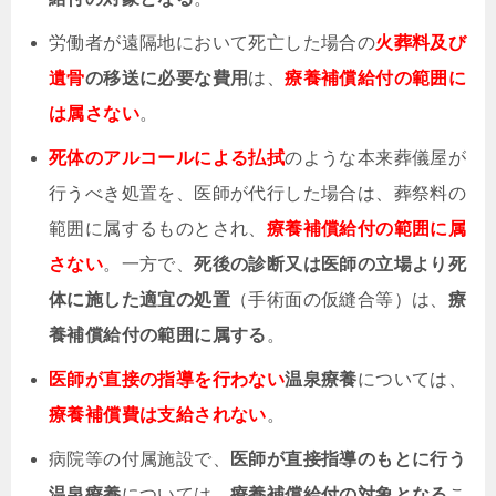
労働者が遠隔地において死亡した場合の
火葬料及び
遺骨
の移送に必要な費用
は、
療養補償給付の範囲に
は属さない
。
死体のアルコールによる払拭
のような本来葬儀屋が
行うべき処置を、医師が代行した場合は、
葬祭料の
範囲
に属するものとされ、
療養補償給付の範囲に属
さない
。
一方で、
死後の診断又は医師の立場より死
体に施した適宜の処置
（手術面の仮縫合等）は、
療
養補償給付の範囲に属する
。
医師が直接の指導を行わない
温泉療養
については、
療養補償費は支給されない
。
病院等の付属施設で、
医師が直接指導のもとに行う
温泉療養
については、
療養補償給付の対象となる
こ