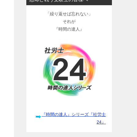
「繰り返せば忘れない」
それが
『時間の達人』
『時間の達人』シリーズ『社労士
24』