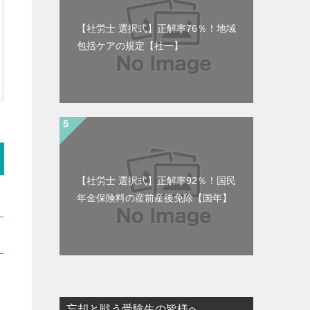
【社労士 選択式】正解率76％！地域
包括ケアの規定【社一】
【社労士 選択式】正解率92％！国民
年金保険料の産前産後免除【国年】
忘却と戦う受験生の皆様へ