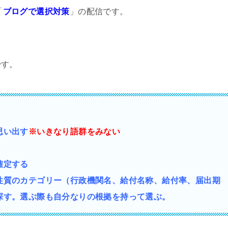
「
ブログで選択対策
」の配信です。
です。
思い出す
※いきなり語群をみない
確定する
性質の
カテゴリー（行政機関名、給付名称、給付率、届出期
探す。選ぶ際も自分なりの根拠を持って選ぶ。