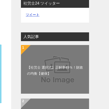
社労士24 ツイッター
ツイート
人気記事
【社労士 選択式】正解率49％！財政
の均衡【健保】