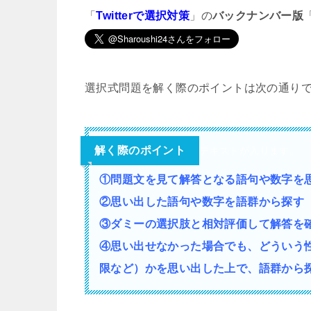
「
Twitterで選択対策
」の
バックナンバー版
選択式問題を解く際のポイントは次の通り
解く際のポイント
テキストが入ります。
①問題文を見て解答となる語句や数字を
②思い出した語句や数字を語群から探す
③ダミーの選択肢と相対評価して解答を
④思い出せなかった場合でも、どういう
限など）かを思い出した上で、語群から