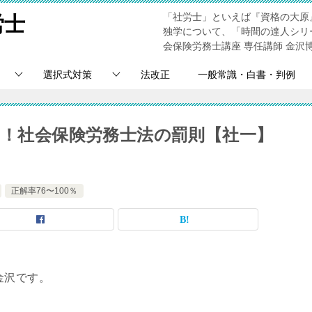
「社労士」といえば『資格の大原
労士
独学について、「時間の達人シリ
会保険労務士講座 専任講師 金沢
選択式対策
法改正
一般常識・白書・判例
％！社会保険労務士法の罰則【社一】
正解率76〜100％
金沢です。