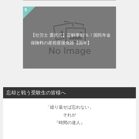
【社労士 選択式】正解率92％！国民年金
保険料の産前産後免除【国年】
忘却と戦う受験生の皆様へ
「繰り返せば忘れない」
それが
『時間の達人』