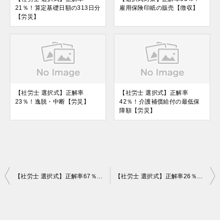
21％！算定基礎日額の313日分
雇用保険印紙の販売【徴収】
【労災】
【社労士 選択式】正解率
【社労士 選択式】正解率
23％！逸脱・中断【労災】
42％！介護補償給付の最低保
障額【労災】
投
【社労士 選択式】正解率67％！日本シェーリング事件【労基】
【社労士 選択式】正解率26％！団塊ジュニア世代が65歳以上となるのはいつ？【社一】
稿
ナ