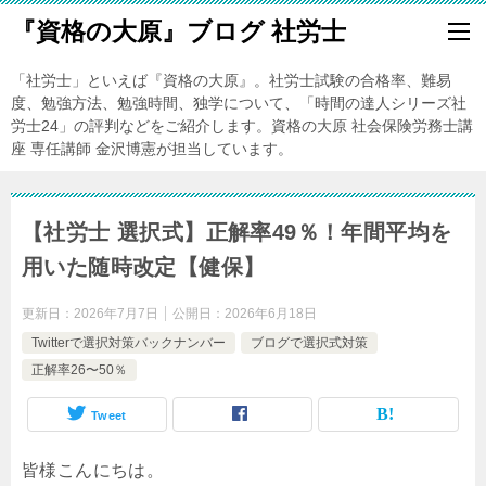
『資格の大原』ブログ 社労士
「社労士」といえば『資格の大原』。社労士試験の合格率、難易
度、勉強方法、勉強時間、独学について、「時間の達人シリーズ社
労士24」の評判などをご紹介します。資格の大原 社会保険労務士講
座 専任講師 金沢博憲が担当しています。
【社労士 選択式】正解率49％！年間平均を
用いた随時改定【健保】
更新日：
2026年7月7日
公開日：
2026年6月18日
Twitterで選択対策バックナンバー
ブログで選択式対策
正解率26〜50％
Tweet
皆様こんにちは。