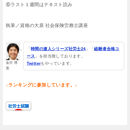
⑥ラスト１週間はテキスト読み
執筆／資格の大原 社会保険労務士講座
「
時間の達人シリーズ社労士24
」「
経験者合格コ
ース
」を担当致しております。
金沢 博
Twitter
もやっています。
憲
↓ランキングに参加しています。↓