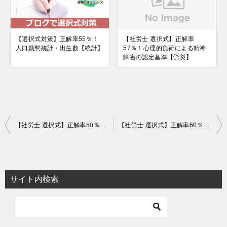
【選択式対策】正解率55％！
【社労士 選択式】正解率
人口動態統計・出生数【統計】
57％！心理的負荷による精神
障害の認定基準【労災】
投
【社労士 選択式】正解率50％！確定拠出年金の給付【社一】
【社労士 選択式】正解率60％！産業医の職権【安衛】
稿
ナ
ビ
サイト内検索
ゲ
ー
シ