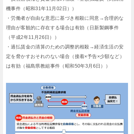
機事件（昭和31年11月02日））
・労働者が自由な意思に基づき相殺に同意→合理的な
理由が客観的に存在する場合は有効（日新製鋼事件
（平成2年11月26日））
・過払賃金の清算のための調整的相殺→経済生活の安
定を脅かすおそれのない場合（接着×予告×少額など）
は有効（福島県教組事件（昭和50年3月6日））