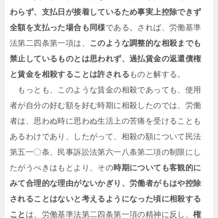
わらず、支払日が接着しているため事実上控除できず
全額を支払った場合も同様
である。されば、労働基準
法第二四条第一項は、
このような調整的な相殺までも
禁止しているものとは思われず、過払賃金の返還債権
と賃金を相殺することは許される
ものと解する。
もっとも、このような賃金の相殺であっても、使用
者が自分の好む額を好む時期に相殺したのでは、労働
者は、思わぬ時に思わぬ生活上の苦痛を受けることも
あるわけであり、したがって、相殺の額について民法
第五一〇条、民事訴訟法第六一八条第二項の制限にし
たがうべきはもとより、その
時期についても客観的に
みて合理的な理由がないかぎり、労働者がもはや控除
されることはないと考えるようになった頃に相殺する
こと
は、労働基準法第二四条第一項の精神に反し、
権