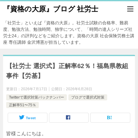
『資格の大原』ブログ 社労士
「社労士」といえば『資格の大原』。社労士試験の合格率、難易
度、勉強方法、勉強時間、独学について、「時間の達人シリーズ社
労士24」の評判などをご紹介します。資格の大原 社会保険労務士講
座 専任講師 金沢博憲が担当しています。
【社労士 選択式】正解率62％！福島県教組
事件【労基】
更新日：
2026年7月17日
公開日：
2026年6月28日
Twitterで選択対策バックナンバー
ブログで選択式対策
正解率51〜75％
Tweet
皆様こんにちは。