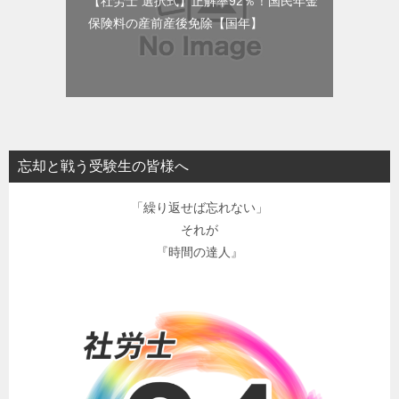
【社労士 選択式】正解率92％！国民年金
保険料の産前産後免除【国年】
忘却と戦う受験生の皆様へ
「繰り返せば忘れない」
それが
『時間の達人』