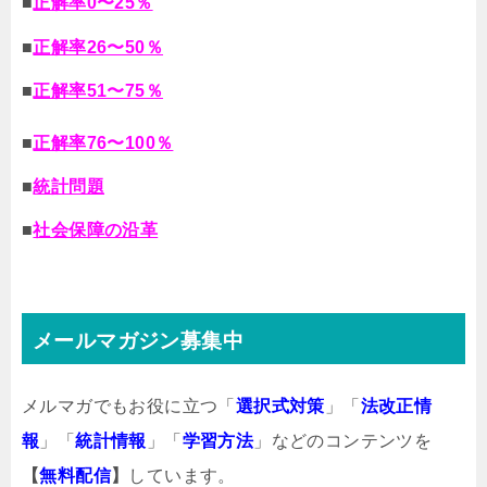
■
正解率0〜25％
■
正解率26〜50％
■
正解率51〜75％
■
正解率76〜100％
■
統計問題
■
社会保障の沿革
メールマガジン募集中
メルマガでもお役に立つ「
選択式対策
」「
法改正情
報
」「
統計情報
」「
学習方法
」などのコンテンツを
【
無料配信
】
しています。