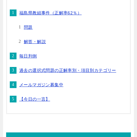
福島県教組事件（正解率62％）
問題
解答・解説
毎日判例
過去の選択式問題の正解率別・項目別カテゴリー
メールマガジン募集中
【今日の一言】