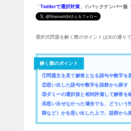
「
Twitterで選択対策
」の
バックナンバー版
選択式問題を解く際のポイントは次の通り
解く際のポイント
テキストが入ります。
①問題文を見て解答となる語句や数字を
②思い出した語句や数字を語群から探す
③ダミーの選択肢と相対評価して解答を
④思い出せなかった場合でも、どういう
限など）かを思い出した上で、語群から