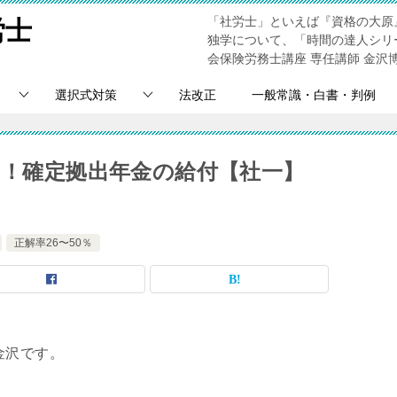
「社労士」といえば『資格の大原
労士
独学について、「時間の達人シリ
会保険労務士講座 専任講師 金沢
選択式対策
法改正
一般常識・白書・判例
％！確定拠出年金の給付【社一】
正解率26〜50％
金沢です。