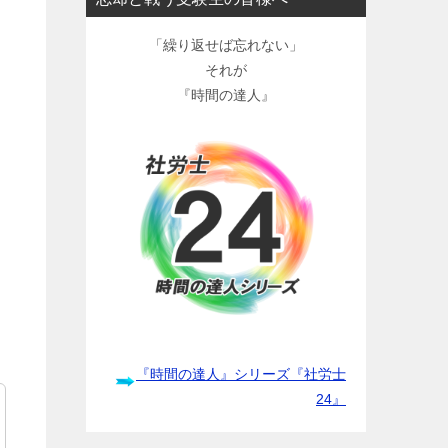
「繰り返せば忘れない」
それが
『時間の達人』
『時間の達人』シリーズ『社労士
24』