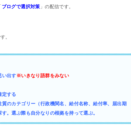
「
ブログで選択対策
」の配信です。
です。
思い出す
※いきなり語群をみない
確定する
性質の
カテゴリー（行政機関名、給付名称、給付率、届出期
探す。選ぶ際も自分なりの根拠を持って選ぶ。