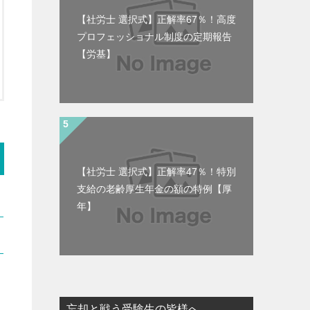
【社労士 選択式】正解率67％！高度
プロフェッショナル制度の定期報告
【労基】
【社労士 選択式】正解率47％！特別
支給の老齢厚生年金の額の特例【厚
年】
忘却と戦う受験生の皆様へ