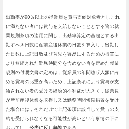
出勤率が90％以上の従業員を賞与支給対象者としこれ
に満たない者には賞与を支給しないこととする旨の就
業規則条項の適用に関し，出勤率算定の基礎とする出
勤すべき日数に産前産後休業の日数を算入し，出勤し
た日数に上記日数及び育児を容易にするための措置に
より短縮された勤務時間分を含めない旨を定めた就業
規則の付属文書の定めは，従業員の年間総収入額に占
める賞与の比重が高いため，上記条項により賞与が支
給されない者の受ける経済的不利益が大きく，従業員
が産前産後休業を取得し又は勤務時間短縮措置を受け
た場合には，それだけで上記条項に該当して賞与の支
給を受けられなくなる可能性が高いという事情の下に
おいては，
公序に反し無効
である。