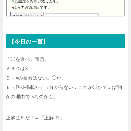
【今日の一言】
「◯を選べ」問題。
ＡＢＣは×！
Ｄ→×の要素はない。◯か。
Ｅ（ﾃｷｽﾄ掲載外）→分からない…これが◯か？Ｄは”何
かの理由で”×なのかも。
正解はＥだ！→「正解 Ｄ」…