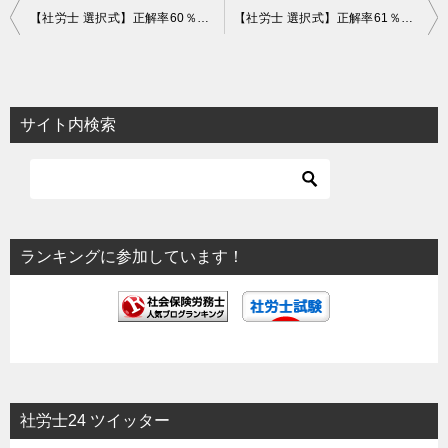
投
【社労士 選択式】正解率60％！産業医の職権【安衛】
【社労士 選択式】正解率61％！職業訓練受講給付金【雇用】
稿
ナ
ビ
サイト内検索
ゲ
ー
シ
ョ
ランキングに参加しています！
ン
社労士24 ツイッター