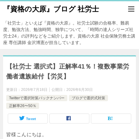
『資格の大原』ブログ 社労士
「社労士」といえば『資格の大原』。社労士試験の合格率、難易
度、勉強方法、勉強時間、独学について、「時間の達人シリーズ社
労士24」の評判などをご紹介します。資格の大原 社会保険労務士講
座 専任講師 金沢博憲が担当しています。
【社労士 選択式】正解率41％！複数事業労
働者遺族給付【労災】
更新日：
2026年7月18日
公開日：
2026年6月30日
Twitterで選択対策バックナンバー
ブログで選択式対策
正解率26〜50％
Tweet
皆様こんにちは。