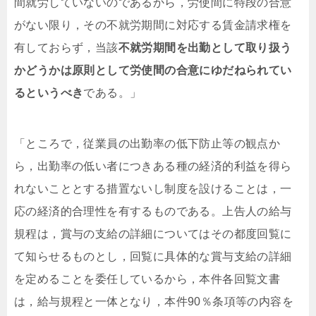
間就労していないのであるから，労使間に特段の合意
がない限り，その不就労期間に対応する賃金請求権を
有しておらず，当該
不就労期間を出勤として取り扱う
かどうかは
原則として労使間の合意にゆだねられてい
る
というべき
である。」
「ところで，従業員の出勤率の低下防止等の観点か
ら，出勤率の低い者につきある種の経済的利益を得ら
れないこととする措置ないし制度を設けることは，一
応の経済的合理性を有するものである。上告人の給与
規程は，賞与の支給の詳細についてはその都度回覧に
て知らせるものとし，回覧に具体的な賞与支給の詳細
を定めることを委任しているから，本件各回覧文書
は，給与規程と一体となり，本件90％条項等の内容を