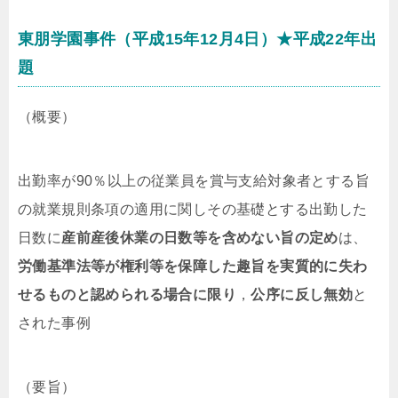
東朋学園事件（平成15年12月4日）★平成22年出
題
（概要）
出勤率が90％以上の従業員を賞与支給対象者とする旨
の就業規則条項の適用に関しその基礎とする出勤した
日数に
産前産後休業の日数等を含めない旨の定め
は、
労働基準法等が権利等を保障した趣旨を実質的に失わ
せるものと認められる
場合に限り
，
公序に反し無効
と
された事例
（要旨）