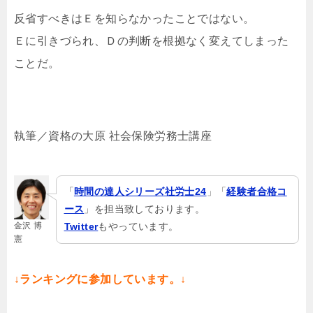
反省すべきはＥを知らなかったことではない。
Ｅに引きづられ、Ｄの判断を根拠なく変えてしまった
ことだ。
執筆／資格の大原 社会保険労務士講座
「
時間の達人シリーズ社労士24
」「
経験者合格コ
ース
」を担当致しております。
金沢 博
Twitter
もやっています。
憲
↓ランキングに参加しています。↓