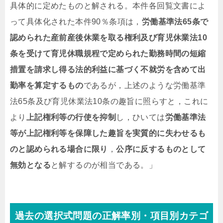
具体的に定めたものと解される。本件各回覧文書によ
って具体化された本件90％条項は，
労働基準法65条で
認められた産前産後休業を取る権利及び育児休業法10
条を受けて育児休職規程で定められた勤務時間の短縮
措置を請求し得る
法的利益に基づく不就労を含めて出
勤率を算定する
もの
であるが，上述のような労働基準
法65条及び育児休業法10条の趣旨に照らすと，これに
より
上記権利等の行使を抑制
し，ひいては
労働基準法
等が上記権利等を保障した趣旨を実質的に失わせるも
のと認められる場合に限り
，
公序に反する
ものとして
無効となる
と解するのが相当である。」
過去の選択式問題の正解率別・項目別カテゴ